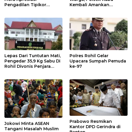
Pengadilan Tipikor
Kembali Amankan
Pekanbaru, Mantan Dirut
Seorang Pelaku Pengedar
SPRH Dihukum 11 Tahun
Sabu Dengan BB 1,81 Gram
Lepas Dari Tuntutan Mati,
Polres Rohil Gelar
Pengedar 35,9 Kg Sabu Di
Upacara Sumpah Pemuda
Rohil Divonis Penjara
ke-97
Seumur Hidup
Prabowo Resmikan
Jokowi Minta ASEAN
Kantor DPD Gerindra di
Tangani Masalah Muslim
Banten