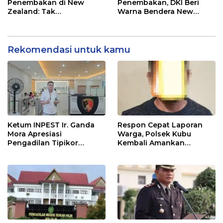
Penembakan di New
Penembakan, DKI Beri
Zealand: Tak
Warna Bendera New
Berperikemanusiaan!
Zealand di JPO GBK
Rekomendasi untuk kamu
Ketum INPEST Ir. Ganda
Respon Cepat Laporan
Mora Apresiasi
Warga, Polsek Kubu
Pengadilan Tipikor
Kembali Amankan
Pekanbaru, Mantan Dirut
Seorang Pelaku Pengedar
SPRH Dihukum 11 Tahun
Sabu Dengan BB 1,81 Gram