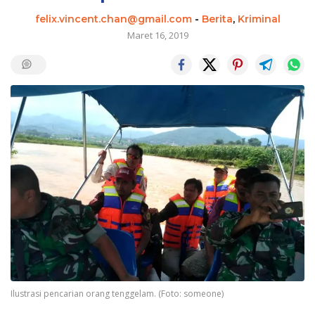
felix.vincent.chan@gmail.com
-
Berita
,
Kriminal
Maret 16, 2019
Ilustrasi pencarian orang tenggelam. (Foto: someone)