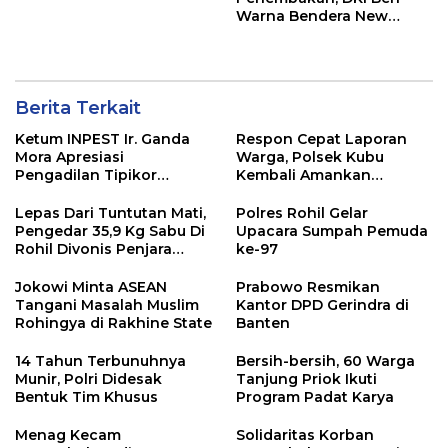
Warna Bendera New
Zealand di JPO GBK
Berita Terkait
Ketum INPEST Ir. Ganda
Respon Cepat Laporan
Mora Apresiasi
Warga, Polsek Kubu
Pengadilan Tipikor
Kembali Amankan
Pekanbaru, Mantan Dirut
Seorang Pelaku Pengedar
SPRH Dihukum 11 Tahun
Sabu Dengan BB 1,81 Gram
Lepas Dari Tuntutan Mati,
Polres Rohil Gelar
Pengedar 35,9 Kg Sabu Di
Upacara Sumpah Pemuda
Rohil Divonis Penjara
ke-97
Seumur Hidup
Jokowi Minta ASEAN
Prabowo Resmikan
Tangani Masalah Muslim
Kantor DPD Gerindra di
Rohingya di Rakhine State
Banten
14 Tahun Terbunuhnya
Bersih-bersih, 60 Warga
Munir, Polri Didesak
Tanjung Priok Ikuti
Bentuk Tim Khusus
Program Padat Karya
Menag Kecam
Solidaritas Korban