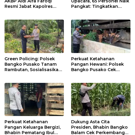
AKBP Aldi Alfa Faroqi
Upacara, 65 Personel Naik
Resmi Jabat Kapolres
Pangkat: Tingkatkan
Rohil, Gantikan AKBP Isa
Profesionalisme &
Imam Syahroni
Pelayanan
Green Policing: Polsek
Perkuat Ketahanan
Bangko Pusako Tanam
Pangan Hewani: Polsek
Rambutan, Sosialisasikan
Bangko Pusako Cek
4 Program Unggulan
Kandang Lembu Di
Kapolda Riau
Bangko Makmur
Perkuat Ketahanan
Dukung Asta Cita
Pangan Keluarga Bergizi,
Presiden, Bhabin Bangko
Bhabin Pematang Ibul
Balam Cek Perkembangan