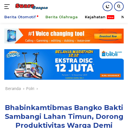
Berita Otomotif
Berita Olahraga
Kejahatan
Ni
Langsung
ke
konten
Beranda
Polri
Bhabinkamtibmas Bangko Bakti
Sambangi Lahan Timun, Dorong
Produktivitas Warga Demi