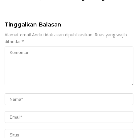
Rohil, Gantikan AKBP Isa
Profesionalisme &
Imam Syahroni
Pelayanan
Tinggalkan Balasan
Alamat email Anda tidak akan dipublikasikan.
Ruas yang wajib
ditandai
*