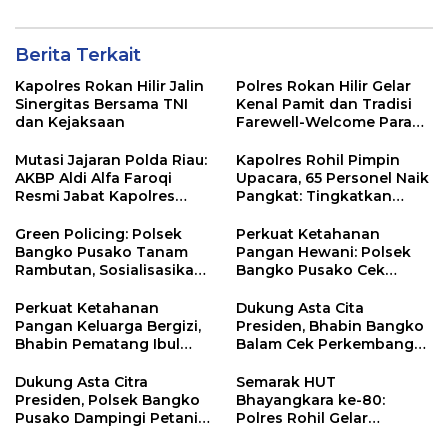
Berita Terkait
Kapolres Rokan Hilir Jalin
Polres Rokan Hilir Gelar
Sinergitas Bersama TNI
Kenal Pamit dan Tradisi
dan Kejaksaan
Farewell-Welcome Parade
Kapolres, AKBP Aldi Alfa
Faroqi Resmi Menjabat
Mutasi Jajaran Polda Riau:
Kapolres Rohil Pimpin
AKBP Aldi Alfa Faroqi
Upacara, 65 Personel Naik
Resmi Jabat Kapolres
Pangkat: Tingkatkan
Rohil, Gantikan AKBP Isa
Profesionalisme &
Imam Syahroni
Pelayanan
Green Policing: Polsek
Perkuat Ketahanan
Bangko Pusako Tanam
Pangan Hewani: Polsek
Rambutan, Sosialisasikan
Bangko Pusako Cek
4 Program Unggulan
Kandang Lembu Di
Kapolda Riau
Bangko Makmur
Perkuat Ketahanan
Dukung Asta Cita
Pangan Keluarga Bergizi,
Presiden, Bhabin Bangko
Bhabin Pematang Ibul
Balam Cek Perkembangan
Data Ternak Lembu Milik
Jagung
Warga
Dukung Asta Citra
Semarak HUT
Presiden, Polsek Bangko
Bhayangkara ke-80:
Pusako Dampingi Petani
Polres Rohil Gelar
Panen Cabe Merah
Olahraga Bersama dan