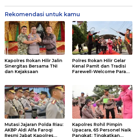
Bagi 20 Paket Sembako
Rekomendasi untuk kamu
Kapolres Rokan Hilir Jalin
Polres Rokan Hilir Gelar
Sinergitas Bersama TNI
Kenal Pamit dan Tradisi
dan Kejaksaan
Farewell-Welcome Parade
Kapolres, AKBP Aldi Alfa
Faroqi Resmi Menjabat
Mutasi Jajaran Polda Riau:
Kapolres Rohil Pimpin
AKBP Aldi Alfa Faroqi
Upacara, 65 Personel Naik
Resmi Jabat Kapolres
Pangkat: Tingkatkan