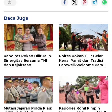
Baca Juga
Kapolres Rokan Hilir Jalin
Polres Rokan Hilir Gelar
Sinergitas Bersama TNI
Kenal Pamit dan Tradisi
dan Kejaksaan
Farewell-Welcome Parade
Kapolres, AKBP Aldi Alfa
Faroqi Resmi Menjabat
Mutasi Jajaran Polda Riau:
Kapolres Rohil Pimpin