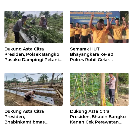
Data Ternak Lembu Milik
Jagung
Warga
Dukung Asta Citra
Semarak HUT
Presiden, Polsek Bangko
Bhayangkara ke-80:
Pusako Dampingi Petani
Polres Rohil Gelar
Panen Cabe Merah
Olahraga Bersama dan
Bagi 20 Paket Sembako
Dukung Asta Citra
Dukung Asta Citra
Presiden,
Presiden, Bhabin Bangko
Bhabinkamtibmas
Kanan Cek Perawatan
Dampingi Perawatan
Tanaman Kacang
Tanaman Timun Warga
Panjang