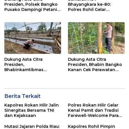
Presiden, Polsek Bangko
Bhayangkara ke-80:
Pusako Dampingi Petani
Polres Rohil Gelar
Panen Cabe Merah
Olahraga Bersama dan
Bagi 20 Paket Sembako
Dukung Asta Citra
Dukung Asta Citra
Presiden,
Presiden, Bhabin Bangko
Bhabinkamtibmas
Kanan Cek Perawatan
Dampingi Perawatan
Tanaman Kacang
Tanaman Timun Warga
Panjang
Berita Terkait
Kapolres Rokan Hilir Jalin
Polres Rokan Hilir Gelar
Sinergitas Bersama TNI
Kenal Pamit dan Tradisi
dan Kejaksaan
Farewell-Welcome Parade
Kapolres, AKBP Aldi Alfa
Faroqi Resmi Menjabat
Mutasi Jajaran Polda Riau:
Kapolres Rohil Pimpin