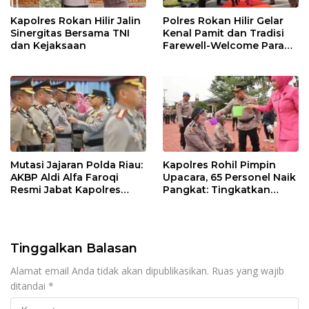
Kapolres Rokan Hilir Jalin
Polres Rokan Hilir Gelar
Sinergitas Bersama TNI
Kenal Pamit dan Tradisi
dan Kejaksaan
Farewell-Welcome Parade
Kapolres, AKBP Aldi Alfa
Faroqi Resmi Menjabat
Mutasi Jajaran Polda Riau:
Kapolres Rohil Pimpin
AKBP Aldi Alfa Faroqi
Upacara, 65 Personel Naik
Resmi Jabat Kapolres
Pangkat: Tingkatkan
Rohil, Gantikan AKBP Isa
Profesionalisme &
Imam Syahroni
Pelayanan
Tinggalkan Balasan
Alamat email Anda tidak akan dipublikasikan.
Ruas yang wajib
ditandai
*