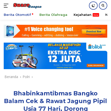
Berita Otomotif
Berita Olahraga
Kejahatan
Ni
Langsung
ke
konten
Beranda
Polri
Bhabinkamtibmas Bangko
Balam Cek & Rawat Jagung Pipil
Usia 77 Hari, Dorong