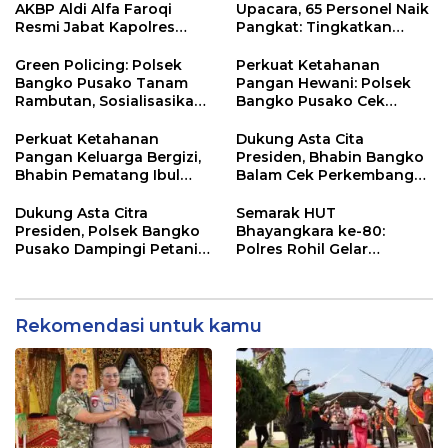
AKBP Aldi Alfa Faroqi
Upacara, 65 Personel Naik
Resmi Jabat Kapolres
Pangkat: Tingkatkan
Rohil, Gantikan AKBP Isa
Profesionalisme &
Imam Syahroni
Pelayanan
Green Policing: Polsek
Perkuat Ketahanan
Bangko Pusako Tanam
Pangan Hewani: Polsek
Rambutan, Sosialisasikan
Bangko Pusako Cek
4 Program Unggulan
Kandang Lembu Di
Kapolda Riau
Bangko Makmur
Perkuat Ketahanan
Dukung Asta Cita
Pangan Keluarga Bergizi,
Presiden, Bhabin Bangko
Bhabin Pematang Ibul
Balam Cek Perkembangan
Data Ternak Lembu Milik
Jagung
Warga
Dukung Asta Citra
Semarak HUT
Presiden, Polsek Bangko
Bhayangkara ke-80:
Pusako Dampingi Petani
Polres Rohil Gelar
Panen Cabe Merah
Olahraga Bersama dan
Bagi 20 Paket Sembako
Rekomendasi untuk kamu