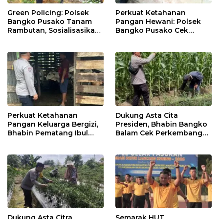
Green Policing: Polsek
Perkuat Ketahanan
Bangko Pusako Tanam
Pangan Hewani: Polsek
Rambutan, Sosialisasikan
Bangko Pusako Cek
4 Program Unggulan
Kandang Lembu Di
Kapolda Riau
Bangko Makmur
Perkuat Ketahanan
Dukung Asta Cita
Pangan Keluarga Bergizi,
Presiden, Bhabin Bangko
Bhabin Pematang Ibul
Balam Cek Perkembangan
Data Ternak Lembu Milik
Jagung
Warga
Dukung Asta Citra
Semarak HUT