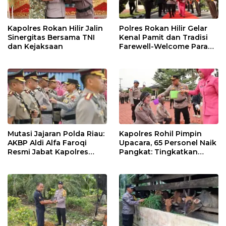
Kapolres Rokan Hilir Jalin
Polres Rokan Hilir Gelar
Sinergitas Bersama TNI
Kenal Pamit dan Tradisi
dan Kejaksaan
Farewell-Welcome Parade
Kapolres, AKBP Aldi Alfa
Faroqi Resmi Menjabat
Mutasi Jajaran Polda Riau:
Kapolres Rohil Pimpin
AKBP Aldi Alfa Faroqi
Upacara, 65 Personel Naik
Resmi Jabat Kapolres
Pangkat: Tingkatkan
Rohil, Gantikan AKBP Isa
Profesionalisme &
Imam Syahroni
Pelayanan