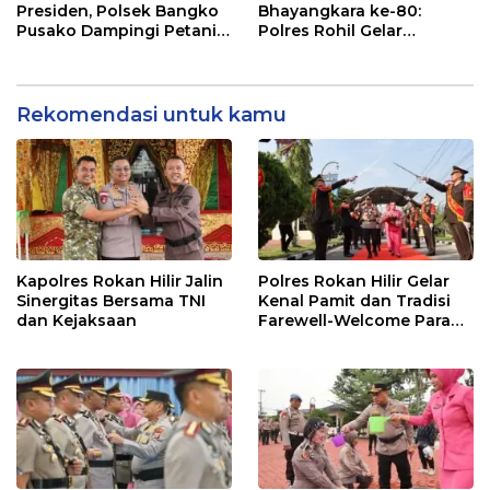
Presiden, Polsek Bangko
Bhayangkara ke-80:
Pusako Dampingi Petani
Polres Rohil Gelar
Panen Cabe Merah
Olahraga Bersama dan
Bagi 20 Paket Sembako
Rekomendasi untuk kamu
Kapolres Rokan Hilir Jalin
Polres Rokan Hilir Gelar
Sinergitas Bersama TNI
Kenal Pamit dan Tradisi
dan Kejaksaan
Farewell-Welcome Parade
Kapolres, AKBP Aldi Alfa
Faroqi Resmi Menjabat