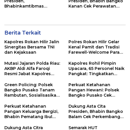
Presiden,
Presiden, Bhabin Bangko
Bhabinkamtibmas
Kanan Cek Perawatan
Dampingi Perawatan
Tanaman Kacang
Tanaman Timun Warga
Panjang
Berita Terkait
Kapolres Rokan Hilir Jalin
Polres Rokan Hilir Gelar
Sinergitas Bersama TNI
Kenal Pamit dan Tradisi
dan Kejaksaan
Farewell-Welcome Parade
Kapolres, AKBP Aldi Alfa
Faroqi Resmi Menjabat
Mutasi Jajaran Polda Riau:
Kapolres Rohil Pimpin
AKBP Aldi Alfa Faroqi
Upacara, 65 Personel Naik
Resmi Jabat Kapolres
Pangkat: Tingkatkan
Rohil, Gantikan AKBP Isa
Profesionalisme &
Imam Syahroni
Pelayanan
Green Policing: Polsek
Perkuat Ketahanan
Bangko Pusako Tanam
Pangan Hewani: Polsek
Rambutan, Sosialisasikan
Bangko Pusako Cek
4 Program Unggulan
Kandang Lembu Di
Kapolda Riau
Bangko Makmur
Perkuat Ketahanan
Dukung Asta Cita
Pangan Keluarga Bergizi,
Presiden, Bhabin Bangko
Bhabin Pematang Ibul
Balam Cek Perkembangan
Data Ternak Lembu Milik
Jagung
Warga
Dukung Asta Citra
Semarak HUT