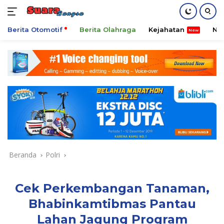
Berita Otomotif
Berita Olahraga
Kejahatan
Ni
Langsung
ke
konten
Beranda
Polri
Cek Perkembangan Tanaman,
Bhabinkamtibmas Pantau
Lahan Jagung Program