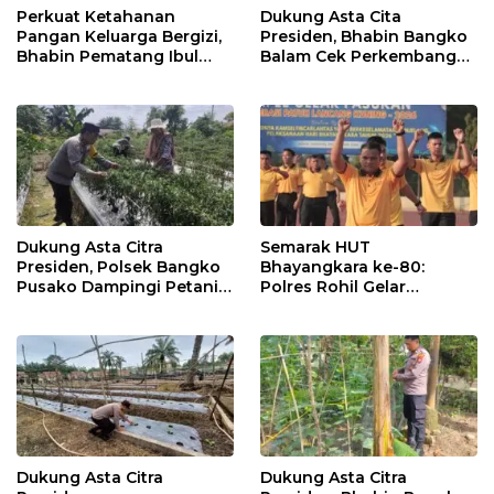
Perkuat Ketahanan
Dukung Asta Cita
Pangan Keluarga Bergizi,
Presiden, Bhabin Bangko
Bhabin Pematang Ibul
Balam Cek Perkembangan
Data Ternak Lembu Milik
Jagung
Warga
Dukung Asta Citra
Semarak HUT
Presiden, Polsek Bangko
Bhayangkara ke-80:
Pusako Dampingi Petani
Polres Rohil Gelar
Panen Cabe Merah
Olahraga Bersama dan
Bagi 20 Paket Sembako
Dukung Asta Citra
Dukung Asta Citra