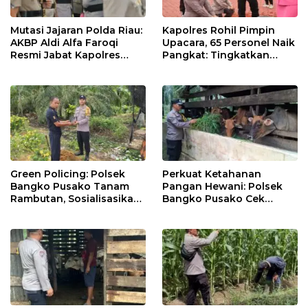
Mutasi Jajaran Polda Riau:
Kapolres Rohil Pimpin
AKBP Aldi Alfa Faroqi
Upacara, 65 Personel Naik
Resmi Jabat Kapolres
Pangkat: Tingkatkan
Rohil, Gantikan AKBP Isa
Profesionalisme &
Imam Syahroni
Pelayanan
Green Policing: Polsek
Perkuat Ketahanan
Bangko Pusako Tanam
Pangan Hewani: Polsek
Rambutan, Sosialisasikan
Bangko Pusako Cek
4 Program Unggulan
Kandang Lembu Di
Kapolda Riau
Bangko Makmur