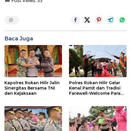
Post Views:
33
Baca Juga
Kapolres Rokan Hilir Jalin
Polres Rokan Hilir Gelar
Sinergitas Bersama TNI
Kenal Pamit dan Tradisi
dan Kejaksaan
Farewell-Welcome Parade
Kapolres, AKBP Aldi Alfa
Faroqi Resmi Menjabat