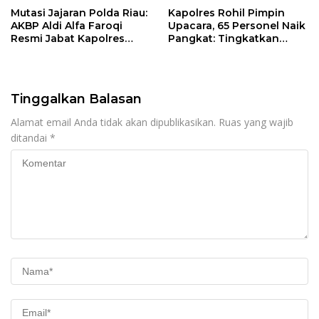
Mutasi Jajaran Polda Riau:
Kapolres Rohil Pimpin
AKBP Aldi Alfa Faroqi
Upacara, 65 Personel Naik
Resmi Jabat Kapolres
Pangkat: Tingkatkan
Rohil, Gantikan AKBP Isa
Profesionalisme &
Imam Syahroni
Pelayanan
Tinggalkan Balasan
Alamat email Anda tidak akan dipublikasikan.
Ruas yang wajib
ditandai
*