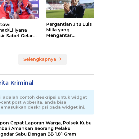
Pergantian Jitu Luis
towi
Milla yang
ad/Liliyana
Mengantar
sir Sabet Gelar
Indonesia ke
ra Dunia Kedua
Semifinal
Selengkapnya
ita Kriminal
ni adalah contoh deskripsi untuk widget
ecent post wpberita, anda bisa
emasukkan deskripsi pada widget ini.
pon Cepat Laporan Warga, Polsek Kubu
bali Amankan Seorang Pelaku
gedar Sabu Dengan BB 1,81 Gram