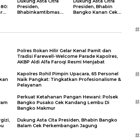
Dukung Asta Citra
Dukung Asta Citra
-80:
Presiden,
Presiden, Bhabin
ar
Bhabinkamtibmas
Bangko Kanan Cek
ma
Dampingi
Perawatan Tanaman
et
Perawatan Tanaman
Kacang Panjang
#
Timun Warga
Polres Rokan Hilir Gelar Kenal Pamit dan
Tradisi Farewell-Welcome Parade Kapolres,
AKBP Aldi Alfa Faroqi Resmi Menjabat
#
Kapolres Rohil Pimpin Upacara, 65 Personel
ikan
Naik Pangkat: Tingkatkan Profesionalisme &
Pelayanan
Perkuat Ketahanan Pangan Hewani: Polsek
#
ram
Bangko Pusako Cek Kandang Lembu Di
Bangko Makmur
izi,
Dukung Asta Cita Presiden, Bhabin Bangko
bu
Balam Cek Perkembangan Jagung
#