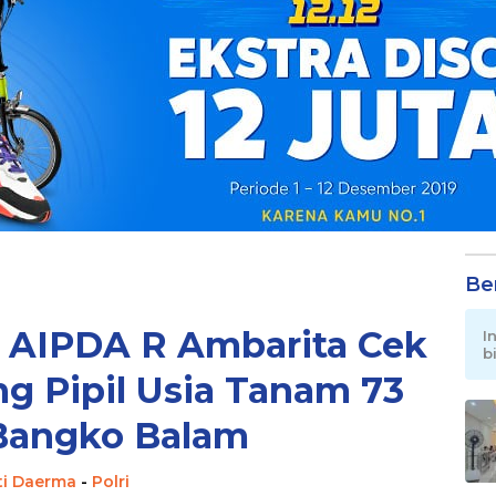
Be
: AIPDA R Ambarita Cek
I
b
g Pipil Usia Tanam 73
 Bangko Balam
ti Daerma
-
Polri