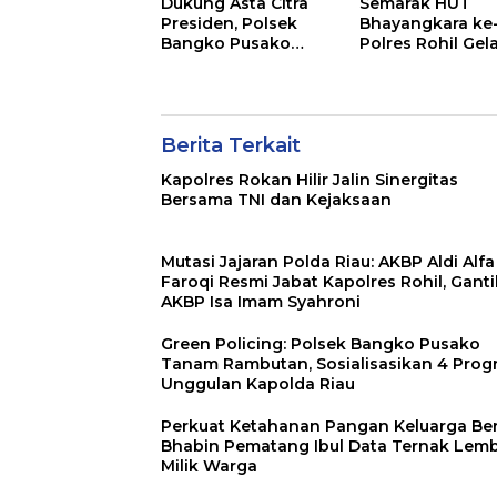
Dukung Asta Citra
Semarak HUT
Presiden, Polsek
Bhayangkara ke
Bangko Pusako
Polres Rohil Gel
Dampingi Petani
Olahraga Bersa
Panen Cabe Merah
dan Bagi 20 Pak
Sembako
Berita Terkait
Kapolres Rokan Hilir Jalin Sinergitas
Bersama TNI dan Kejaksaan
Mutasi Jajaran Polda Riau: AKBP Aldi Alfa
Faroqi Resmi Jabat Kapolres Rohil, Gant
AKBP Isa Imam Syahroni
Green Policing: Polsek Bangko Pusako
Tanam Rambutan, Sosialisasikan 4 Prog
Unggulan Kapolda Riau
Perkuat Ketahanan Pangan Keluarga Berg
Bhabin Pematang Ibul Data Ternak Lem
Milik Warga