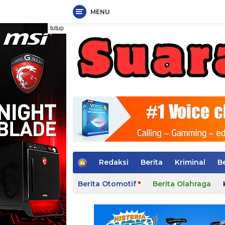
MENU
Langsung
tutup
ke
konten
H
Redaksi
Berita
Kriminal
B
o
m
Berita Otomotif
Berita Olahraga
e