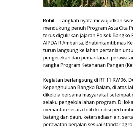
Rohil
– Langkah nyata mewujudkan swa
mendukung penuh Program Asta Cita Pr
terus digulirkan jajaran Polsek Bangko P
AIPDA R Ambarita, Bhabinkamtibmas K
turun langsung ke lahan pertanian unt
pengecekan dan pemantauan perawatan
rangka Program Ketahanan Pangan (Ke
Kegiatan berlangsung di RT 11 RW 06, 
Kepenghuluan Bangko Balam, di atas la
dikelola bersama masyarakat setempat d
selaku pengelola lahan program. Di loka
memantau secara teliti kondisi pertum
batang dan daun, ketersediaan air, ser
perawatan berjalan sesuai standar agro