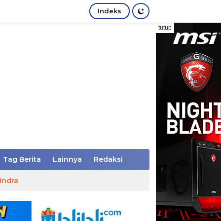
Indeks
tutup
Tag Berita
Lainnya
Redaksi
indra