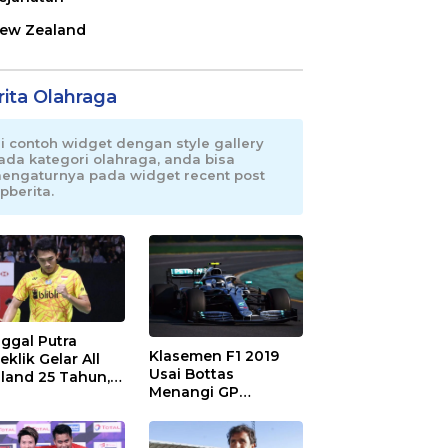
ew Zealand
rita Olahraga
ni contoh widget dengan style gallery
ada kategori olahraga, anda bisa
engaturnya pada widget recent post
pberita.
ggal Putra
Klasemen F1 2019
eklik Gelar All
Usai Bottas
land 25 Tahun,
Menangi GP
 Saran Untuk
Australia
atan dkk