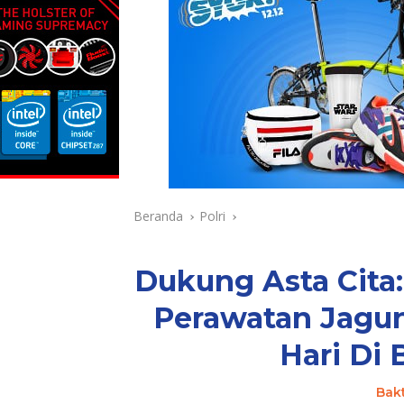
Beranda
Polri
Dukung Asta Cita
Perawatan Jagun
Hari Di
Bak