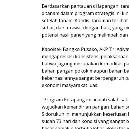
Berdasarkan pantauan di lapangan, tan
ditanam dalam program strategis ini kin
setelah tanam. Kondisi tanaman terliha
sehat, dan terawat dengan baik, yang me
potensi hasil panen yang melimpah dan b
Kapolsek Bangko Pusako, AKP Tri Adiyatm
mengapresiasi konsistensi pelaksanaan
bahwa jagung merupakan komoditas pan
bahan pangan pokok maupun bahan bak
keberhasilannya sangat berpengaruh 
ekonomi masyarakat luas.
“Program Ketapang ini adalah salah sat
wujudkan kemandirian pangan. Lahan s
Sidorukun ini menunjukkan keseriusan
sudah 73 hari dan kondisi yang sangat b
besar semakin terbuka lebar. Polisi te