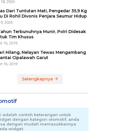
 18, 2026
as Dari Tuntutan Mati, Pengedar 35,9 Kg
u Di Rohil Divonis Penjara Seumur Hidup
 9, 2026
Tahun Terbunuhnya Munir, Polri Didesak
tuk Tim Khusus
t 16, 2019
ari Hilang, Nelayan Tewas Mengambang
Pantai Cipalawah Garut
t 16, 2019
Selengkapnya
omotif
ni adalah contoh keterangan untuk
idget dengan kategori otomotif, anda
isa dengan mudah memasukkannya
ada widget.