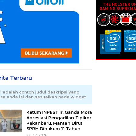
rita Terbaru
ni adalah contoh judul deskripsi yang
isa anda isi dan sesuaikan pada widget
Ketum INPEST Ir. Ganda Mora
Apresiasi Pengadilan Tipikor
Pekanbaru, Mantan Dirut
SPRH Dihukum 11 Tahun
Juli 17, 2026