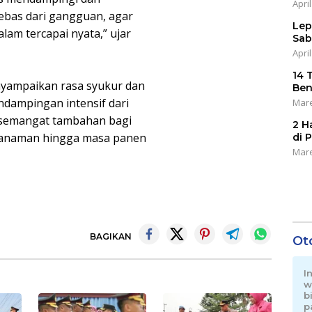
April
ebas dari gangguan, agar
Lep
am tercapai nyata,” ujar
Sab
April
14 
nyampaikan rasa syukur dan
Ben
ndampingan intensif dari
Mare
i semangat tambahan bagi
2 H
tanaman hingga masa panen
di 
Mare
BAGIKAN
Ot
I
w
b
p