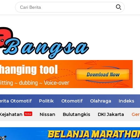
erita Otomotif
Politik
Otomotif
Olahraga
Indeks
Kejahatan
Nissan
Bulutangkis
DKI Jakarta
Ger