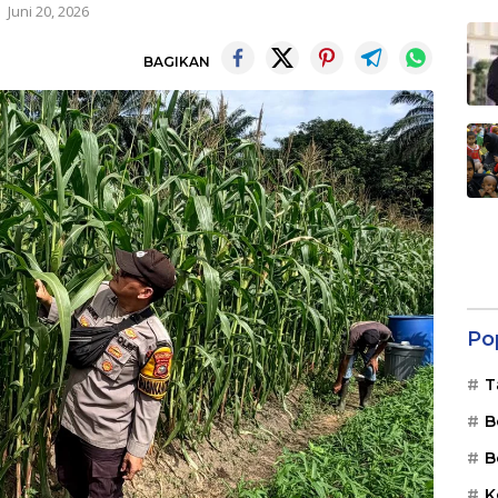
Juni 20, 2026
BAGIKAN
Po
T
B
B
K