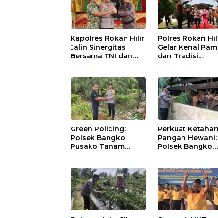
Kapolres Rokan Hilir
Polres Rokan Hil
Jalin Sinergitas
Gelar Kenal Pam
Bersama TNI dan
dan Tradisi
Kejaksaan
Farewell-Welco
Parade Kapolres
AKBP Aldi Alfa
Faroqi Resmi
Menjabat
Green Policing:
Perkuat Ketaha
Polsek Bangko
Pangan Hewani:
Pusako Tanam
Polsek Bangko
Rambutan,
Pusako Cek
Sosialisasikan 4
Kandang Lembu
Program Unggulan
Bangko Makmur
Kapolda Riau