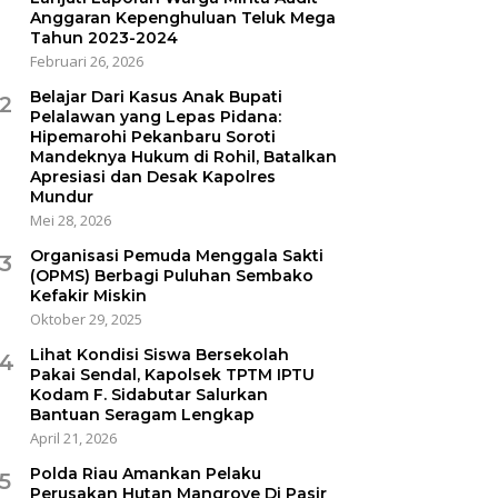
Anggaran Kepenghuluan Teluk Mega
Tahun 2023-2024
Februari 26, 2026
Belajar Dari Kasus Anak Bupati
2
Pelalawan yang Lepas Pidana:
Hipemarohi Pekanbaru Soroti
Mandeknya Hukum di Rohil, Batalkan
Apresiasi dan Desak Kapolres
Mundur
Mei 28, 2026
Organisasi Pemuda Menggala Sakti
3
(OPMS) Berbagi Puluhan Sembako
Kefakir Miskin
Oktober 29, 2025
Lihat Kondisi Siswa Bersekolah
4
Pakai Sendal, Kapolsek TPTM IPTU
Kodam F. Sidabutar Salurkan
Bantuan Seragam Lengkap
April 21, 2026
Polda Riau Amankan Pelaku
5
Perusakan Hutan Mangrove Di Pasir