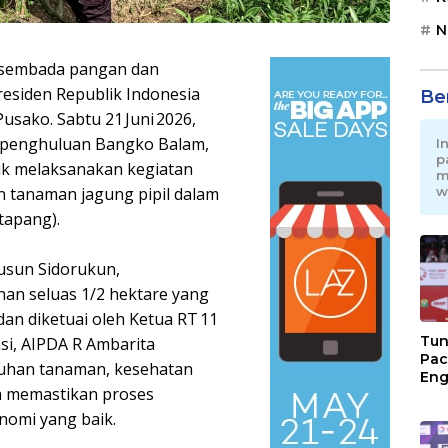
N
sembada pangan dan
esiden Republik Indonesia
Be
usako. Sabtu 21 Juni 2026,
epenghuluan Bangko Balam,
I
p
uk melaksanakan kegiatan
m
 tanaman jagung pipil dalam
w
tapang).
Dusun Sidorukun,
han seluas 1/2 hektare yang
an diketuai oleh Ketua RT 11
Tun
si, AIPDA R Ambarita
Pac
buhan tanaman, kesehatan
Eng
ta memastikan proses
Ini
Jon
nomi yang baik.