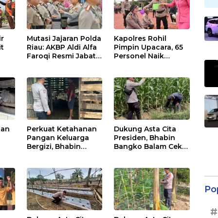
ir
Mutasi Jajaran Polda
Kapolres Rohil
it
Riau: AKBP Aldi Alfa
Pimpin Upacara, 65
Faroqi Resmi Jabat
Personel Naik
me
Kapolres Rohil,
Pangkat:
,
Gantikan AKBP Isa
Tingkatkan
Imam Syahroni
Profesionalisme &
Pelayanan
nan
Perkuat Ketahanan
Dukung Asta Cita
Pangan Keluarga
Presiden, Bhabin
Bergizi, Bhabin
Bangko Balam Cek
Pematang Ibul Data
Perkembangan
 Di
Ternak Lembu Milik
Jagung
Warga
Po
#