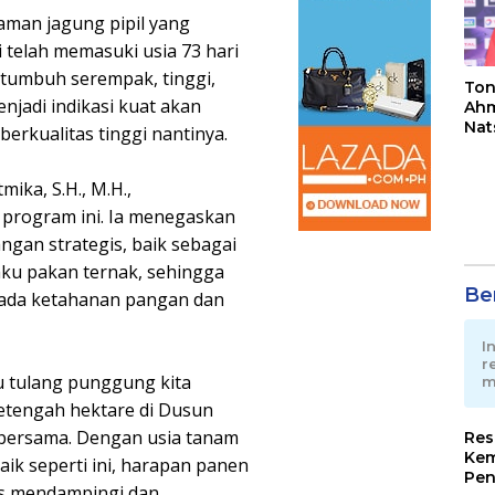
aman jagung pipil yang
i telah memasuki usia 73 hari
t tumbuh serempak, tinggi,
Ton
njadi indikasi kuat akan
Ahm
Nat
erkualitas tinggi nantinya.
Jua
ika, S.H., M.H.,
 program ini. Ia menegaskan
gan strategis, baik sebagai
u pakan ternak, sehingga
Ber
pada ketahanan pangan dan
I
r
u tulang punggung kita
m
etengah hektare di Dusun
 bersama. Dengan usia tanam
Res
Kem
aik seperti ini, harapan panen
Pen
rus mendampingi dan