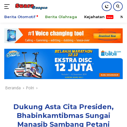
Berita Otomotif
Berita Olahraga
Kejahatan
Ni
Langsung
ke
konten
Beranda
Polri
Dukung Asta Cita Presiden,
Bhabinkamtibmas Sungai
Manasib Sambang Petani