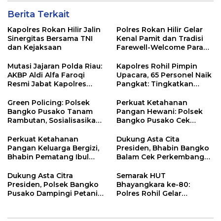
Berita Terkait
Kapolres Rokan Hilir Jalin
Polres Rokan Hilir Gelar
Sinergitas Bersama TNI
Kenal Pamit dan Tradisi
dan Kejaksaan
Farewell-Welcome Parade
Kapolres, AKBP Aldi Alfa
Faroqi Resmi Menjabat
Mutasi Jajaran Polda Riau:
Kapolres Rohil Pimpin
AKBP Aldi Alfa Faroqi
Upacara, 65 Personel Naik
Resmi Jabat Kapolres
Pangkat: Tingkatkan
Rohil, Gantikan AKBP Isa
Profesionalisme &
Imam Syahroni
Pelayanan
Green Policing: Polsek
Perkuat Ketahanan
Bangko Pusako Tanam
Pangan Hewani: Polsek
Rambutan, Sosialisasikan
Bangko Pusako Cek
4 Program Unggulan
Kandang Lembu Di
Kapolda Riau
Bangko Makmur
Perkuat Ketahanan
Dukung Asta Cita
Pangan Keluarga Bergizi,
Presiden, Bhabin Bangko
Bhabin Pematang Ibul
Balam Cek Perkembangan
Data Ternak Lembu Milik
Jagung
Warga
Dukung Asta Citra
Semarak HUT
Presiden, Polsek Bangko
Bhayangkara ke-80:
Pusako Dampingi Petani
Polres Rohil Gelar
Panen Cabe Merah
Olahraga Bersama dan
Bagi 20 Paket Sembako