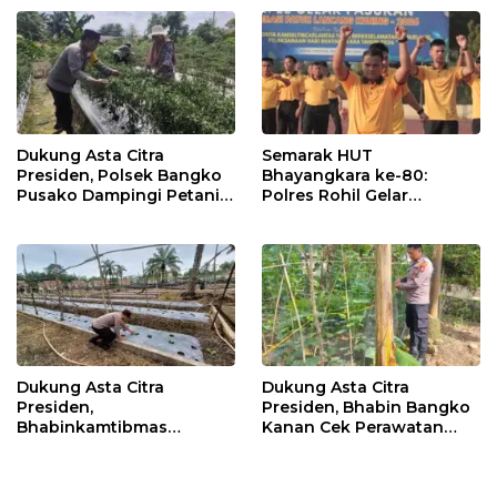
Warga
Dukung Asta Citra
Semarak HUT
Presiden, Polsek Bangko
Bhayangkara ke-80:
Pusako Dampingi Petani
Polres Rohil Gelar
Panen Cabe Merah
Olahraga Bersama dan
Bagi 20 Paket Sembako
Dukung Asta Citra
Dukung Asta Citra
Presiden,
Presiden, Bhabin Bangko
Bhabinkamtibmas
Kanan Cek Perawatan
Dampingi Perawatan
Tanaman Kacang
Tanaman Timun Warga
Panjang