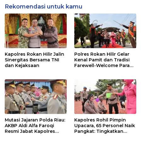
Rekomendasi untuk kamu
Kapolres Rokan Hilir Jalin
Polres Rokan Hilir Gelar
Sinergitas Bersama TNI
Kenal Pamit dan Tradisi
dan Kejaksaan
Farewell-Welcome Parade
Kapolres, AKBP Aldi Alfa
Faroqi Resmi Menjabat
Mutasi Jajaran Polda Riau:
Kapolres Rohil Pimpin
AKBP Aldi Alfa Faroqi
Upacara, 65 Personel Naik
Resmi Jabat Kapolres
Pangkat: Tingkatkan
Rohil, Gantikan AKBP Isa
Profesionalisme &