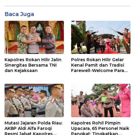
Baca Juga
Kapolres Rokan Hilir Jalin
Polres Rokan Hilir Gelar
Sinergitas Bersama TNI
Kenal Pamit dan Tradisi
dan Kejaksaan
Farewell-Welcome Parade
Kapolres, AKBP Aldi Alfa
Faroqi Resmi Menjabat
Mutasi Jajaran Polda Riau:
Kapolres Rohil Pimpin
AKBP Aldi Alfa Faroqi
Upacara, 65 Personel Naik
Resmi Jabat Kapolres
Pangkat: Tingkatkan