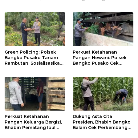
Rohil, Gantikan AKBP Isa
Profesionalisme &
Imam Syahroni
Pelayanan
Green Policing: Polsek
Perkuat Ketahanan
Bangko Pusako Tanam
Pangan Hewani: Polsek
Rambutan, Sosialisasikan
Bangko Pusako Cek
4 Program Unggulan
Kandang Lembu Di
Kapolda Riau
Bangko Makmur
Perkuat Ketahanan
Dukung Asta Cita
Pangan Keluarga Bergizi,
Presiden, Bhabin Bangko
Bhabin Pematang Ibul
Balam Cek Perkembangan
Data Ternak Lembu Milik
Jagung