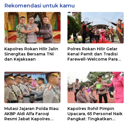
Rekomendasi untuk kamu
Kapolres Rokan Hilir Jalin
Polres Rokan Hilir Gelar
Sinergitas Bersama TNI
Kenal Pamit dan Tradisi
dan Kejaksaan
Farewell-Welcome Parade
Kapolres, AKBP Aldi Alfa
Faroqi Resmi Menjabat
Mutasi Jajaran Polda Riau:
Kapolres Rohil Pimpin
AKBP Aldi Alfa Faroqi
Upacara, 65 Personel Naik
Resmi Jabat Kapolres
Pangkat: Tingkatkan
Rohil, Gantikan AKBP Isa
Profesionalisme &