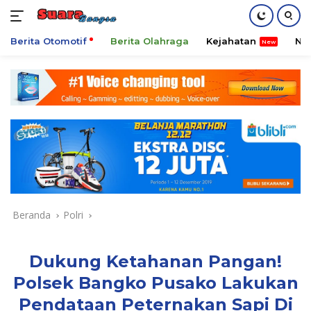
Berita Otomotif
Berita Olahraga
Kejahatan
Ni
Langsung
ke
konten
Beranda
Polri
Dukung Ketahanan Pangan!
Polsek Bangko Pusako Lakukan
Pendataan Peternakan Sapi Di