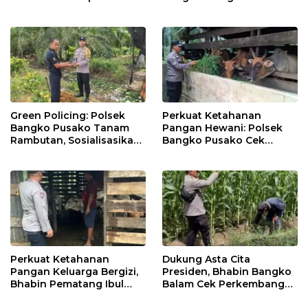
Rohil, Gantikan AKBP Isa
Profesionalisme &
Imam Syahroni
Pelayanan
Green Policing: Polsek
Perkuat Ketahanan
Bangko Pusako Tanam
Pangan Hewani: Polsek
Rambutan, Sosialisasikan
Bangko Pusako Cek
4 Program Unggulan
Kandang Lembu Di
Kapolda Riau
Bangko Makmur
Perkuat Ketahanan
Dukung Asta Cita
Pangan Keluarga Bergizi,
Presiden, Bhabin Bangko
Bhabin Pematang Ibul
Balam Cek Perkembangan
Data Ternak Lembu Milik
Jagung