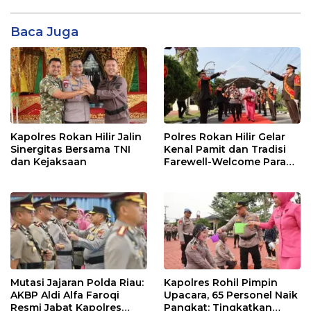
Baca Juga
Kapolres Rokan Hilir Jalin
Polres Rokan Hilir Gelar
Sinergitas Bersama TNI
Kenal Pamit dan Tradisi
dan Kejaksaan
Farewell-Welcome Parade
Kapolres, AKBP Aldi Alfa
Faroqi Resmi Menjabat
Mutasi Jajaran Polda Riau:
Kapolres Rohil Pimpin
AKBP Aldi Alfa Faroqi
Upacara, 65 Personel Naik
Resmi Jabat Kapolres
Pangkat: Tingkatkan