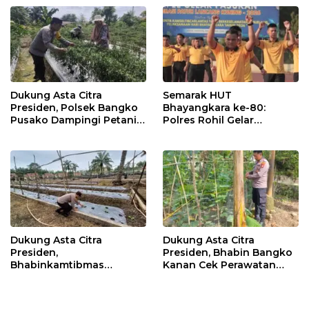
Warga
Dukung Asta Citra
Semarak HUT
Presiden, Polsek Bangko
Bhayangkara ke-80:
Pusako Dampingi Petani
Polres Rohil Gelar
Panen Cabe Merah
Olahraga Bersama dan
Bagi 20 Paket Sembako
Dukung Asta Citra
Dukung Asta Citra
Presiden,
Presiden, Bhabin Bangko
Bhabinkamtibmas
Kanan Cek Perawatan
Dampingi Perawatan
Tanaman Kacang
Tanaman Timun Warga
Panjang