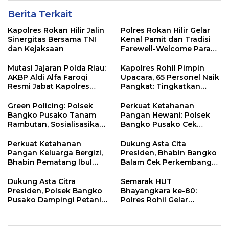
Berita Terkait
Kapolres Rokan Hilir Jalin
Polres Rokan Hilir Gelar
Sinergitas Bersama TNI
Kenal Pamit dan Tradisi
dan Kejaksaan
Farewell-Welcome Parade
Kapolres, AKBP Aldi Alfa
Faroqi Resmi Menjabat
Mutasi Jajaran Polda Riau:
Kapolres Rohil Pimpin
AKBP Aldi Alfa Faroqi
Upacara, 65 Personel Naik
Resmi Jabat Kapolres
Pangkat: Tingkatkan
Rohil, Gantikan AKBP Isa
Profesionalisme &
Imam Syahroni
Pelayanan
Green Policing: Polsek
Perkuat Ketahanan
Bangko Pusako Tanam
Pangan Hewani: Polsek
Rambutan, Sosialisasikan
Bangko Pusako Cek
4 Program Unggulan
Kandang Lembu Di
Kapolda Riau
Bangko Makmur
Perkuat Ketahanan
Dukung Asta Cita
Pangan Keluarga Bergizi,
Presiden, Bhabin Bangko
Bhabin Pematang Ibul
Balam Cek Perkembangan
Data Ternak Lembu Milik
Jagung
Warga
Dukung Asta Citra
Semarak HUT
Presiden, Polsek Bangko
Bhayangkara ke-80:
Pusako Dampingi Petani
Polres Rohil Gelar
Panen Cabe Merah
Olahraga Bersama dan
Bagi 20 Paket Sembako