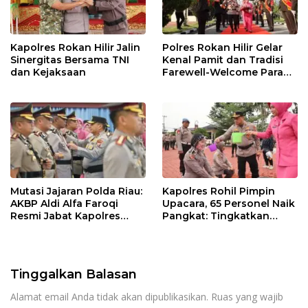
Kapolres Rokan Hilir Jalin
Polres Rokan Hilir Gelar
Sinergitas Bersama TNI
Kenal Pamit dan Tradisi
dan Kejaksaan
Farewell-Welcome Parade
Kapolres, AKBP Aldi Alfa
Faroqi Resmi Menjabat
Mutasi Jajaran Polda Riau:
Kapolres Rohil Pimpin
AKBP Aldi Alfa Faroqi
Upacara, 65 Personel Naik
Resmi Jabat Kapolres
Pangkat: Tingkatkan
Rohil, Gantikan AKBP Isa
Profesionalisme &
Imam Syahroni
Pelayanan
Tinggalkan Balasan
Alamat email Anda tidak akan dipublikasikan.
Ruas yang wajib