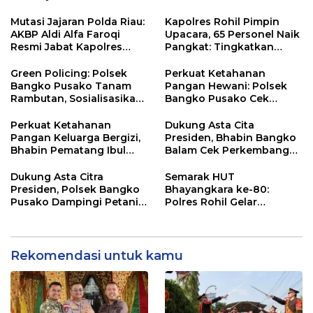
Kapolres, AKBP Aldi Alfa
Faroqi Resmi Menjabat
Mutasi Jajaran Polda Riau:
Kapolres Rohil Pimpin
AKBP Aldi Alfa Faroqi
Upacara, 65 Personel Naik
Resmi Jabat Kapolres
Pangkat: Tingkatkan
Rohil, Gantikan AKBP Isa
Profesionalisme &
Imam Syahroni
Pelayanan
Green Policing: Polsek
Perkuat Ketahanan
Bangko Pusako Tanam
Pangan Hewani: Polsek
Rambutan, Sosialisasikan
Bangko Pusako Cek
4 Program Unggulan
Kandang Lembu Di
Kapolda Riau
Bangko Makmur
Perkuat Ketahanan
Dukung Asta Cita
Pangan Keluarga Bergizi,
Presiden, Bhabin Bangko
Bhabin Pematang Ibul
Balam Cek Perkembangan
Data Ternak Lembu Milik
Jagung
Warga
Dukung Asta Citra
Semarak HUT
Presiden, Polsek Bangko
Bhayangkara ke-80:
Pusako Dampingi Petani
Polres Rohil Gelar
Panen Cabe Merah
Olahraga Bersama dan
Bagi 20 Paket Sembako
Rekomendasi untuk kamu