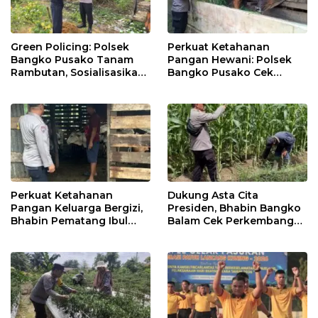
Green Policing: Polsek
Perkuat Ketahanan
Bangko Pusako Tanam
Pangan Hewani: Polsek
Rambutan, Sosialisasikan
Bangko Pusako Cek
4 Program Unggulan
Kandang Lembu Di
Kapolda Riau
Bangko Makmur
Perkuat Ketahanan
Dukung Asta Cita
Pangan Keluarga Bergizi,
Presiden, Bhabin Bangko
Bhabin Pematang Ibul
Balam Cek Perkembangan
Data Ternak Lembu Milik
Jagung
Warga