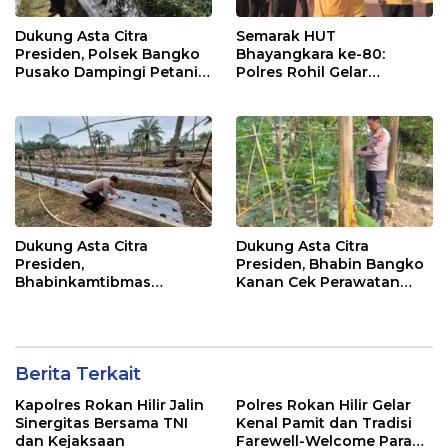
Dukung Asta Citra
Semarak HUT
Presiden, Polsek Bangko
Bhayangkara ke-80:
Pusako Dampingi Petani
Polres Rohil Gelar
Panen Cabe Merah
Olahraga Bersama dan
Bagi 20 Paket Sembako
Dukung Asta Citra
Dukung Asta Citra
Presiden,
Presiden, Bhabin Bangko
Bhabinkamtibmas
Kanan Cek Perawatan
Dampingi Perawatan
Tanaman Kacang
Tanaman Timun Warga
Panjang
Berita Terkait
Kapolres Rokan Hilir Jalin
Polres Rokan Hilir Gelar
Sinergitas Bersama TNI
Kenal Pamit dan Tradisi
dan Kejaksaan
Farewell-Welcome Parade