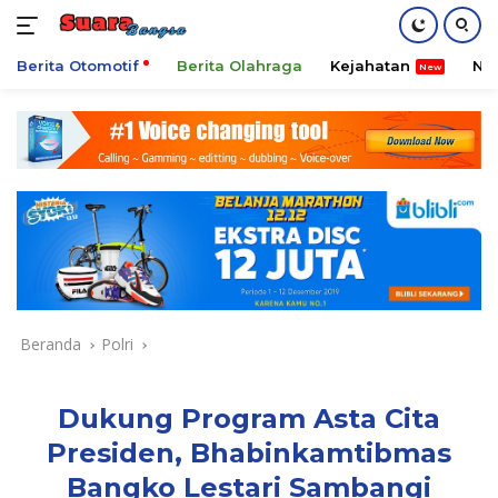
Berita Otomotif
Berita Olahraga
Kejahatan
Ni
Langsung
ke
konten
Beranda
Polri
Dukung Program Asta Cita
Presiden, Bhabinkamtibmas
Bangko Lestari Sambangi