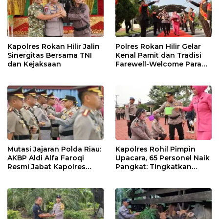
Kapolres Rokan Hilir Jalin
Polres Rokan Hilir Gelar
Sinergitas Bersama TNI
Kenal Pamit dan Tradisi
dan Kejaksaan
Farewell-Welcome Parade
Kapolres, AKBP Aldi Alfa
Faroqi Resmi Menjabat
Mutasi Jajaran Polda Riau:
Kapolres Rohil Pimpin
AKBP Aldi Alfa Faroqi
Upacara, 65 Personel Naik
Resmi Jabat Kapolres
Pangkat: Tingkatkan
Rohil, Gantikan AKBP Isa
Profesionalisme &
Imam Syahroni
Pelayanan