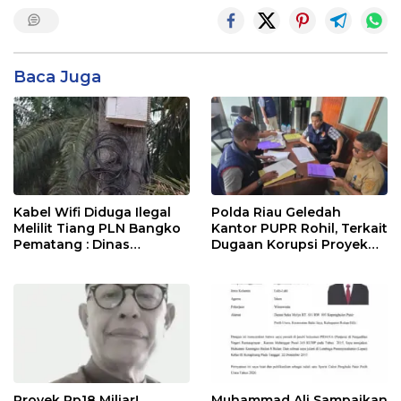
Baca Juga
Kabel Wifi Diduga Ilegal
Polda Riau Geledah
Melilit Tiang PLN Bangko
Kantor PUPR Rohil, Terkait
Pematang : Dinas
Dugaan Korupsi Proyek
Kominfo Rohil Dan APH
Jembatan Air Hitam Rp31
Segera Ditindak
Miliar
Proyek Rp18 Miliar!
Muhammad Ali Sampaikan