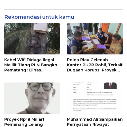
Diduga Dijual Kades
Kapolres, AKBP Aldi Alfa
Tanpa Seizin Warga
Faroqi Resmi Menjabat
Rekomendasi untuk kamu
Kabel Wifi Diduga Ilegal
Polda Riau Geledah
Melilit Tiang PLN Bangko
Kantor PUPR Rohil, Terkait
Pematang : Dinas
Dugaan Korupsi Proyek
Kominfo Rohil Dan APH
Jembatan Air Hitam Rp31
Segera Ditindak
Miliar
Proyek Rp18 Miliar!
Muhammad Ali Sampaikan
Pemenang Lelang
Pernyataan Riwayat