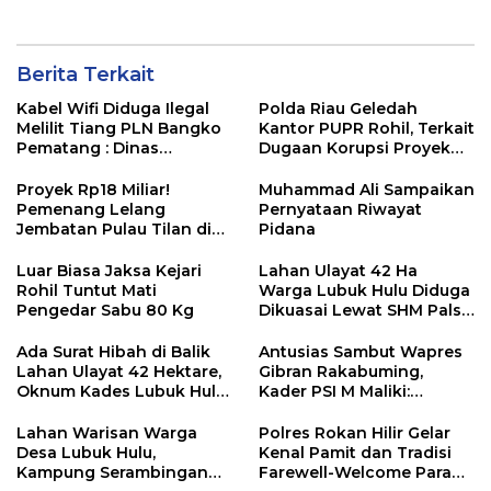
Usai Permintaan Uangnya
Ditolak
Berita Terkait
Kabel Wifi Diduga Ilegal
Polda Riau Geledah
Melilit Tiang PLN Bangko
Kantor PUPR Rohil, Terkait
Pematang : Dinas
Dugaan Korupsi Proyek
Kominfo Rohil Dan APH
Jembatan Air Hitam Rp31
Segera Ditindak
Miliar
Proyek Rp18 Miliar!
Muhammad Ali Sampaikan
Pemenang Lelang
Pernyataan Riwayat
Jembatan Pulau Tilan di
Pidana
LPSE Rohil Kosong,
Transparansi
Luar Biasa Jaksa Kejari
Lahan Ulayat 42 Ha
Dipertanyakan
Rohil Tuntut Mati
Warga Lubuk Hulu Diduga
Pengedar Sabu 80 Kg
Dikuasai Lewat SHM Palsu
& Hibah Sepihak, Minta
BPN & Polisi Usut Tuntas
Ada Surat Hibah di Balik
Antusias Sambut Wapres
Lahan Ulayat 42 Hektare,
Gibran Rakabuming,
Oknum Kades Lubuk Hulu
Kader PSI M Maliki:
Diduga Main Jual Beli
Momentum Emas
Kemajuan Rokan Hilir
Lahan Warisan Warga
Polres Rokan Hilir Gelar
Desa Lubuk Hulu,
Kenal Pamit dan Tradisi
Kampung Serambingan
Farewell-Welcome Parade