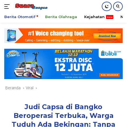
Berita Otomotif
Berita Olahraga
Kejahatan
Ni
Langsung
ke
konten
Beranda
Viral
Judi Capsa di Bangko
Beroperasi Terbuka, Warga
Tuduh Ada Bekingan: Tanpa