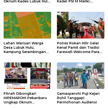
Oknum Kades Lubuk Hulu
Kader PSI M Maliki:
Diduga Main Jual Beli
Momentum Emas
Kemajuan Rokan Hilir
Lahan Warisan Warga
Polres Rokan Hilir Gelar
Desa Lubuk Hulu,
Kenal Pamit dan Tradisi
Kampung Serambingan
Farewell-Welcome Parade
Diduga Dijual Kades
Kapolres, AKBP Aldi Alfa
Tanpa Seizin Warga
Faroqi Resmi Menjabat
Fitnah Dibongkar!
Gamasperohi Puji Kejari
HIPEMAROHI Pekanbaru
Rohil Tanggapi
Ungkap Oknum
Permohonan Audiensi
Wartawan Sebar Hoaks