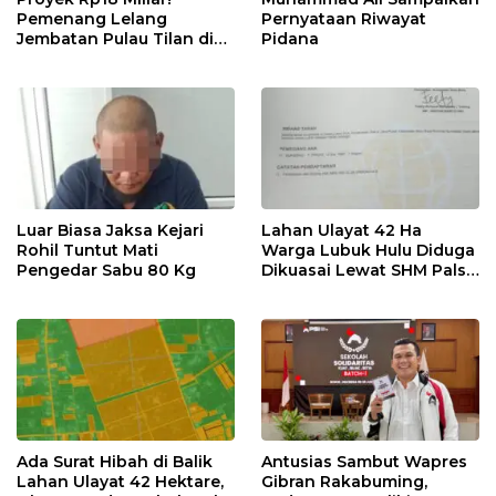
Pemenang Lelang
Pernyataan Riwayat
Jembatan Pulau Tilan di
Pidana
LPSE Rohil Kosong,
Transparansi
Dipertanyakan
Luar Biasa Jaksa Kejari
Lahan Ulayat 42 Ha
Rohil Tuntut Mati
Warga Lubuk Hulu Diduga
Pengedar Sabu 80 Kg
Dikuasai Lewat SHM Palsu
& Hibah Sepihak, Minta
BPN & Polisi Usut Tuntas
Ada Surat Hibah di Balik
Antusias Sambut Wapres
Lahan Ulayat 42 Hektare,
Gibran Rakabuming,