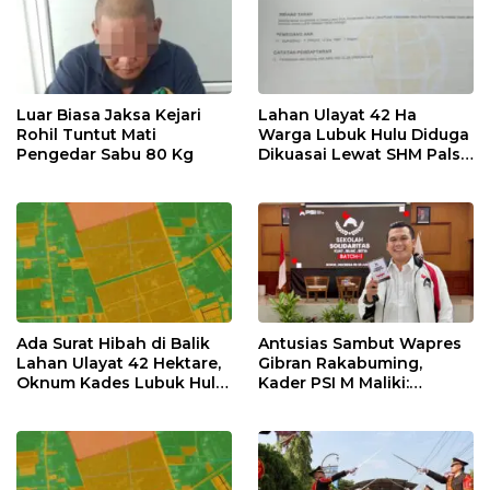
Luar Biasa Jaksa Kejari
Lahan Ulayat 42 Ha
Rohil Tuntut Mati
Warga Lubuk Hulu Diduga
Pengedar Sabu 80 Kg
Dikuasai Lewat SHM Palsu
& Hibah Sepihak, Minta
BPN & Polisi Usut Tuntas
Ada Surat Hibah di Balik
Antusias Sambut Wapres
Lahan Ulayat 42 Hektare,
Gibran Rakabuming,
Oknum Kades Lubuk Hulu
Kader PSI M Maliki:
Diduga Main Jual Beli
Momentum Emas
Kemajuan Rokan Hilir