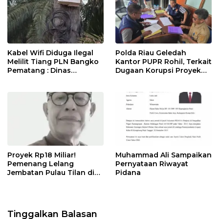
Kabel Wifi Diduga Ilegal
Polda Riau Geledah
Melilit Tiang PLN Bangko
Kantor PUPR Rohil, Terkait
Pematang : Dinas
Dugaan Korupsi Proyek
Kominfo Rohil Dan APH
Jembatan Air Hitam Rp31
Segera Ditindak
Miliar
Proyek Rp18 Miliar!
Muhammad Ali Sampaikan
Pemenang Lelang
Pernyataan Riwayat
Jembatan Pulau Tilan di
Pidana
LPSE Rohil Kosong,
Transparansi
Dipertanyakan
Tinggalkan Balasan