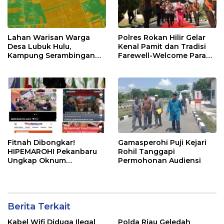
Lahan Warisan Warga
Polres Rokan Hilir Gelar
Desa Lubuk Hulu,
Kenal Pamit dan Tradisi
Kampung Serambingan
Farewell-Welcome Parade
Diduga Dijual Kades
Kapolres, AKBP Aldi Alfa
Tanpa Seizin Warga
Faroqi Resmi Menjabat
Fitnah Dibongkar!
Gamasperohi Puji Kejari
HIPEMAROHI Pekanbaru
Rohil Tanggapi
Ungkap Oknum
Permohonan Audiensi
Wartawan Sebar Hoaks
Usai Permintaan Uangnya
Ditolak
Berita Terkait
Kabel Wifi Diduga Ilegal
Polda Riau Geledah