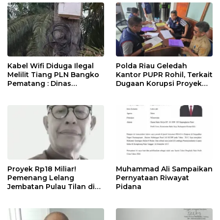
Kabel Wifi Diduga Ilegal
Polda Riau Geledah
Melilit Tiang PLN Bangko
Kantor PUPR Rohil, Terkait
Pematang : Dinas
Dugaan Korupsi Proyek
Kominfo Rohil Dan APH
Jembatan Air Hitam Rp31
Segera Ditindak
Miliar
Proyek Rp18 Miliar!
Muhammad Ali Sampaikan
Pemenang Lelang
Pernyataan Riwayat
Jembatan Pulau Tilan di
Pidana
LPSE Rohil Kosong,
Transparansi
Dipertanyakan