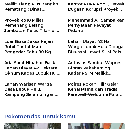
Melilit Tiang PLN Bangko
Kantor PUPR Rohil, Terkait
Pematang : Dinas
Dugaan Korupsi Proyek
Kominfo Rohil Dan APH
Jembatan Air Hitam Rp31
Segera Ditindak
Miliar
Proyek Rp18 Miliar!
Muhammad Ali Sampaikan
Pemenang Lelang
Pernyataan Riwayat
Jembatan Pulau Tilan di
Pidana
LPSE Rohil Kosong,
Transparansi
Luar Biasa Jaksa Kejari
Lahan Ulayat 42 Ha
Dipertanyakan
Rohil Tuntut Mati
Warga Lubuk Hulu Diduga
Pengedar Sabu 80 Kg
Dikuasai Lewat SHM Palsu
& Hibah Sepihak, Minta
BPN & Polisi Usut Tuntas
Ada Surat Hibah di Balik
Antusias Sambut Wapres
Lahan Ulayat 42 Hektare,
Gibran Rakabuming,
Oknum Kades Lubuk Hulu
Kader PSI M Maliki:
Diduga Main Jual Beli
Momentum Emas
Kemajuan Rokan Hilir
Lahan Warisan Warga
Polres Rokan Hilir Gelar
Desa Lubuk Hulu,
Kenal Pamit dan Tradisi
Kampung Serambingan
Farewell-Welcome Parade
Diduga Dijual Kades
Kapolres, AKBP Aldi Alfa
Tanpa Seizin Warga
Faroqi Resmi Menjabat
Rekomendasi untuk kamu