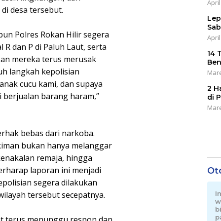
April
i desa tersebut.
Lep
Sab
un Polres Rokan Hilir segera
April
 R dan P di Paluh Laut, serta
14 
arkan mereka terus merusak
Ben
h langkah kepolisian
Mare
 anak cucu kami, dan supaya
2 H
ni berjualan barang haram,”
di 
Mare
rhak bebas dari narkoba.
kiman bukan hanya melanggar
enakalan remaja, hingga
erharap laporan ini menjadi
Ot
epolisian segera dilakukan
ilayah tersebut secepatnya.
I
w
b
p
kat terus menunggu respon dan