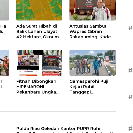
Dipertanyakan
 Ha
Ada Surat Hibah di
Antusias Sambut
#
lu
Balik Lahan Ulayat
Wapres Gibran
42 Hektare, Oknum
Rakabuming, Kader
u &
Kades Lubuk Hulu
PSI M Maliki:
Diduga Main Jual
Momentum Emas
si
Beli
Kemajuan Rokan
Hilir
#
ir
Fitnah Dibongkar!
Gamasperohi Puji
it
HIPEMAROHI
Kejari Rohil
Pekanbaru Ungkap
Tanggapi
#
me
Oknum Wartawan
Permohonan
,
Sebar Hoaks Usai
Audiensi
Permintaan
Uangnya Ditolak
#
N
Polda Riau Geledah Kantor PUPR Rohil,