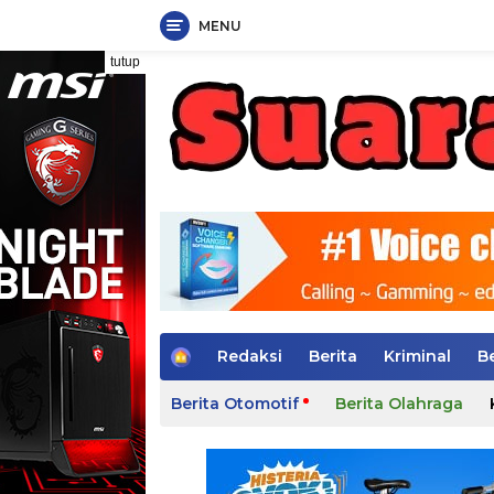
MENU
Langsung
tutup
ke
konten
H
Redaksi
Berita
Kriminal
B
o
m
Berita Otomotif
Berita Olahraga
e