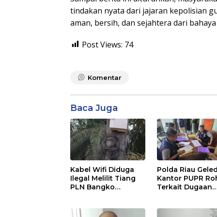
tindakan nyata dari jajaran kepolisian
aman, bersih, dan sejahtera dari bahaya
Post Views:
74
Komentar
Baca Juga
Kabel Wifi Diduga
Polda Riau Gele
Ilegal Melilit Tiang
Kantor PUPR Roh
PLN Bangko
Terkait Dugaan
Pematang : Dinas
Korupsi Proyek
Kominfo Rohil Dan
Jembatan Air Hi
APH Segera Ditindak
Rp31 Miliar