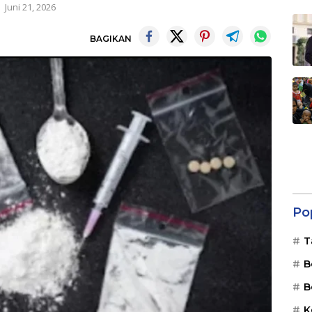
Juni 21, 2026
BAGIKAN
Po
T
B
B
K