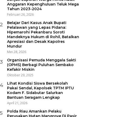
Anggaran Kepenghuluan Teluk Mega
Tahun 2023-2024
Februari 26, 2026
Belajar Dari Kasus Anak Bupati
2
Pelalawan yang Lepas Pidana:
Hipemarohi Pekanbaru Soroti
Mandeknya Hukum di Rohil, Batalkan
Apresiasi dan Desak Kapolres
Mundur
Mei 28, 2026
Organisasi Pemuda Menggala Sakti
3
(OPMS) Berbagi Puluhan Sembako
Kefakir Miskin
Oktober 29, 2025
Lihat Kondisi Siswa Bersekolah
4
Pakai Sendal, Kapolsek TPTM IPTU
Kodam F. Sidabutar Salurkan
Bantuan Seragam Lengkap
April 21, 2026
Polda Riau Amankan Pelaku
5
Perusakan Hutan Mangrove Di Pasir