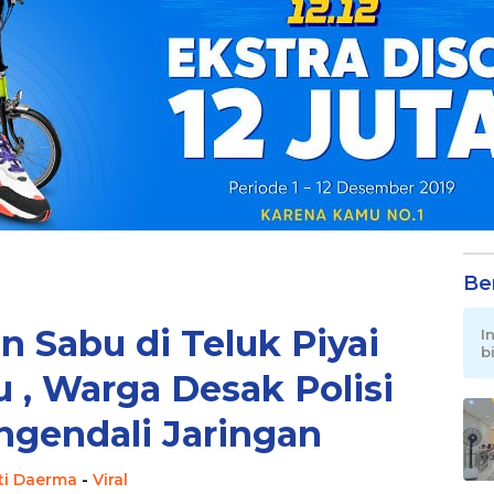
Be
n Sabu di Teluk Piyai
I
b
, Warga Desak Polisi
gendali Jaringan
ti Daerma
-
Viral