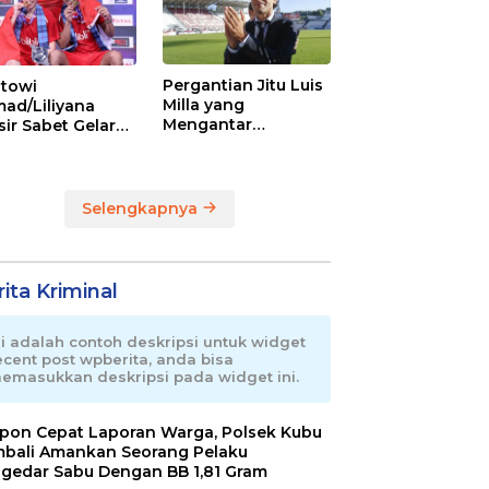
Pergantian Jitu Luis
towi
Milla yang
ad/Liliyana
Mengantar
sir Sabet Gelar
Indonesia ke
ra Dunia Kedua
Semifinal
Selengkapnya
ita Kriminal
ni adalah contoh deskripsi untuk widget
ecent post wpberita, anda bisa
emasukkan deskripsi pada widget ini.
pon Cepat Laporan Warga, Polsek Kubu
bali Amankan Seorang Pelaku
gedar Sabu Dengan BB 1,81 Gram