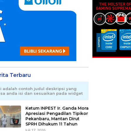
rita Terbaru
ni adalah contoh judul deskripsi yang
isa anda isi dan sesuaikan pada widget
Ketum INPEST Ir. Ganda Mora
Apresiasi Pengadilan Tipikor
Pekanbaru, Mantan Dirut
SPRH Dihukum 11 Tahun
Juli 17, 2026