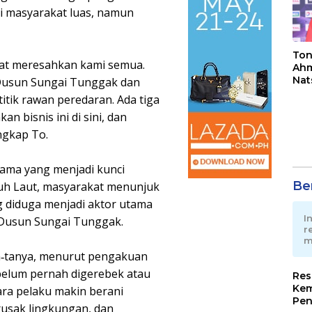
ui masyarakat luas, namun
Ton
ngat meresahkan kami semua.
Ahm
Nat
 Dusun Sungai Tunggak dan
Jua
titik rawan peredaran. Ada tiga
n bisnis ini di sini, dan
ngkap To.
ama yang menjadi kunci
Ber
luh Laut, masyarakat menunjuk
ng diduga menjadi aktor utama
I
n Dusun Sungai Tunggak.
r
m
‑tanya, menurut pengakuan
 belum pernah digerebek atau
Res
Kem
para pelaku makin berani
Pen
rusak lingkungan, dan