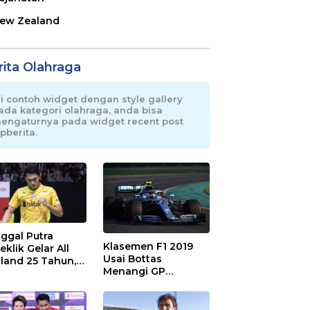
ew Zealand
rita Olahraga
ni contoh widget dengan style gallery
ada kategori olahraga, anda bisa
engaturnya pada widget recent post
pberita.
ggal Putra
Klasemen F1 2019
eklik Gelar All
Usai Bottas
land 25 Tahun,
Menangi GP
 Saran Untuk
Australia
atan dkk