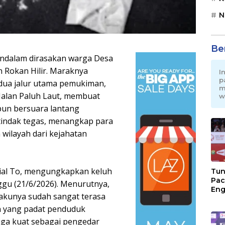
N
Be
ndalam dirasakan warga Desa
 Rokan Hilir. Maraknya
I
p
 dua jalur utama pemukiman,
m
Jalan Paluh Laut, membuat
w
pun bersuara lantang
tindak tegas, menangkap para
wilayah dari kejahatan
sial To, mengungkapkan keluh
Tun
Pac
gu (21/6/2026). Menurutnya,
Eng
akunya sudah sangat terasa
Ini
Jon
 yang padat penduduk
uga kuat sebagai pengedar