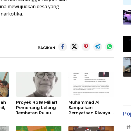
 guna mewujudkan desa yang
 narkotika.
BAGIKAN
dah
Proyek Rp18 Miliar!
Muhammad Ali
il,
Pemenang Lelang
Sampaikan
Jembatan Pulau
Pernyataan Riwayat
Po
Tilan di LPSE Rohil
Pidana
tam
Kosong,
#
Transparansi