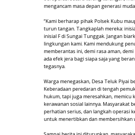
mengancam masa depan generasi muda d
“Kami berharap pihak Polsek Kubu maup
turun tangan. Tangkaplah mereka: inisial
inisial F di Sungai Tunggak. Jangan bi
lingkungan kami. Kami mendukung penu
memberantas ini, demi rasa aman, demi
ada efek jera bagi siapa saja yang bera
tegasnya.
Warga menegaskan, Desa Teluk Piyai be
Keberadaan peredaran di tengah pemu
hukum, tapi juga meresahkan, memicu k
kerawanan sosial lainnya. Masyarakat b
perhatian serius, dan langkah operasi k
untuk menertibkan dan membersihkan w
Sampai berita ini diturunkan, masyara