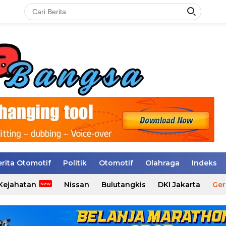
erita Otomotif
Politik
Otomotif
Olahraga
Indeks
Kejahatan
Nissan
Bulutangkis
DKI Jakarta
Ger