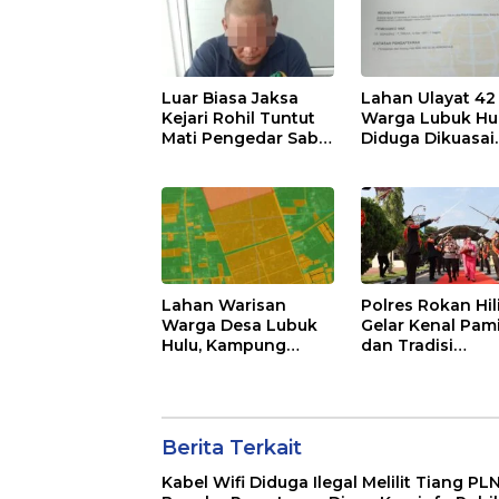
Luar Biasa Jaksa
Lahan Ulayat 42
Kejari Rohil Tuntut
Warga Lubuk Hu
Mati Pengedar Sabu
Diduga Dikuasai
80 Kg
Lewat SHM Pals
Hibah Sepihak,
Minta BPN & Poli
Usut Tuntas
Lahan Warisan
Polres Rokan Hil
Warga Desa Lubuk
Gelar Kenal Pam
Hulu, Kampung
dan Tradisi
Serambingan
Farewell-Welco
Diduga Dijual Kades
Parade Kapolres
Tanpa Seizin Warga
AKBP Aldi Alfa
Faroqi Resmi
Berita Terkait
Menjabat
Kabel Wifi Diduga Ilegal Melilit Tiang PL