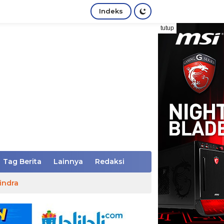
Indeks
tutup
Tag Berita
Lainnya
Redaksi
indra