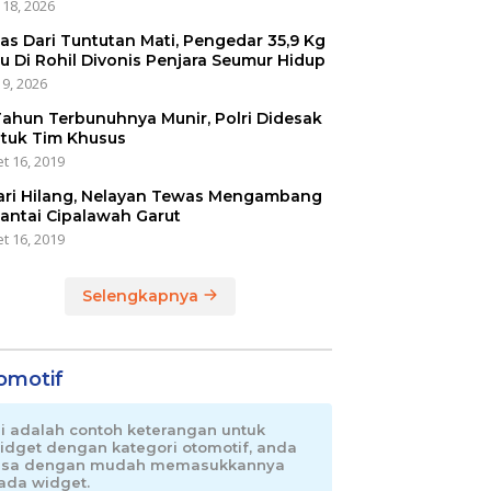
 18, 2026
as Dari Tuntutan Mati, Pengedar 35,9 Kg
u Di Rohil Divonis Penjara Seumur Hidup
 9, 2026
Tahun Terbunuhnya Munir, Polri Didesak
tuk Tim Khusus
t 16, 2019
ari Hilang, Nelayan Tewas Mengambang
Pantai Cipalawah Garut
t 16, 2019
Selengkapnya
omotif
ni adalah contoh keterangan untuk
idget dengan kategori otomotif, anda
isa dengan mudah memasukkannya
ada widget.