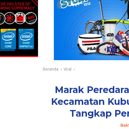
Beranda
Viral
Marak Peredara
Kecamatan Kubu 
Tangkap Pen
Bak