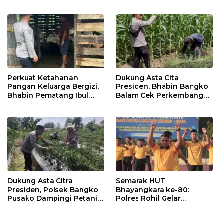
4 Program Unggulan
Kandang Lembu Di
Kapolda Riau
Bangko Makmur
Perkuat Ketahanan
Dukung Asta Cita
Pangan Keluarga Bergizi,
Presiden, Bhabin Bangko
Bhabin Pematang Ibul
Balam Cek Perkembangan
Data Ternak Lembu Milik
Jagung
Warga
Dukung Asta Citra
Semarak HUT
Presiden, Polsek Bangko
Bhayangkara ke-80:
Pusako Dampingi Petani
Polres Rohil Gelar
Panen Cabe Merah
Olahraga Bersama dan
Bagi 20 Paket Sembako