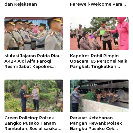
dan Kejaksaan
Farewell-Welcome Parade
Kapolres, AKBP Aldi Alfa
Faroqi Resmi Menjabat
Mutasi Jajaran Polda Riau:
Kapolres Rohil Pimpin
AKBP Aldi Alfa Faroqi
Upacara, 65 Personel Naik
Resmi Jabat Kapolres
Pangkat: Tingkatkan
Rohil, Gantikan AKBP Isa
Profesionalisme &
Imam Syahroni
Pelayanan
Green Policing: Polsek
Perkuat Ketahanan
Bangko Pusako Tanam
Pangan Hewani: Polsek
Rambutan, Sosialisasikan
Bangko Pusako Cek