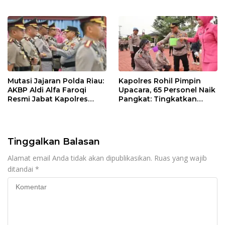
Kapolres, AKBP Aldi Alfa
Faroqi Resmi Menjabat
Mutasi Jajaran Polda Riau:
Kapolres Rohil Pimpin
AKBP Aldi Alfa Faroqi
Upacara, 65 Personel Naik
Resmi Jabat Kapolres
Pangkat: Tingkatkan
Rohil, Gantikan AKBP Isa
Profesionalisme &
Imam Syahroni
Pelayanan
Tinggalkan Balasan
Alamat email Anda tidak akan dipublikasikan.
Ruas yang wajib
ditandai
*