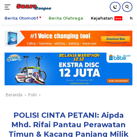
Berita Otomotif
Berita Olahraga
Kejahatan
Ni
Langsung
ke
konten
Beranda
Polri
POLISI CINTA PETANI: Aipda
Mhd. Rifai Pantau Perawatan
Timun & Kacang Panjang Milik