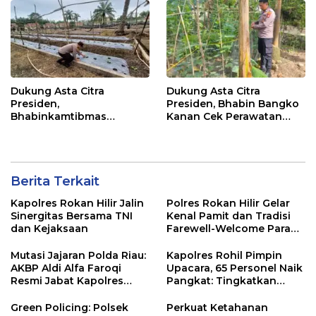
Dukung Asta Citra
Dukung Asta Citra
Presiden,
Presiden, Bhabin Bangko
Bhabinkamtibmas
Kanan Cek Perawatan
Dampingi Perawatan
Tanaman Kacang
Tanaman Timun Warga
Panjang
Berita Terkait
Kapolres Rokan Hilir Jalin
Polres Rokan Hilir Gelar
Sinergitas Bersama TNI
Kenal Pamit dan Tradisi
dan Kejaksaan
Farewell-Welcome Parade
Kapolres, AKBP Aldi Alfa
Faroqi Resmi Menjabat
Mutasi Jajaran Polda Riau:
Kapolres Rohil Pimpin
AKBP Aldi Alfa Faroqi
Upacara, 65 Personel Naik
Resmi Jabat Kapolres
Pangkat: Tingkatkan
Rohil, Gantikan AKBP Isa
Profesionalisme &
Imam Syahroni
Pelayanan
Green Policing: Polsek
Perkuat Ketahanan