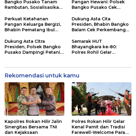
Bangko Pusako Tanam
Pangan Hewani: Polsek
Rambutan, Sosialisasikan
Bangko Pusako Cek
4 Program Unggulan
Kandang Lembu Di
Kapolda Riau
Bangko Makmur
Perkuat Ketahanan
Dukung Asta Cita
Pangan Keluarga Bergizi,
Presiden, Bhabin Bangko
Bhabin Pematang Ibul
Balam Cek Perkembangan
Data Ternak Lembu Milik
Jagung
Warga
Dukung Asta Citra
Semarak HUT
Presiden, Polsek Bangko
Bhayangkara ke-80:
Pusako Dampingi Petani
Polres Rohil Gelar
Panen Cabe Merah
Olahraga Bersama dan
Bagi 20 Paket Sembako
Rekomendasi untuk kamu
Kapolres Rokan Hilir Jalin
Polres Rokan Hilir Gelar
Sinergitas Bersama TNI
Kenal Pamit dan Tradisi
dan Kejaksaan
Farewell-Welcome Parade