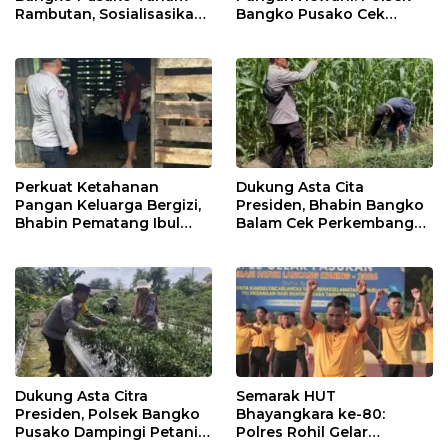
Rambutan, Sosialisasikan
Bangko Pusako Cek
4 Program Unggulan
Kandang Lembu Di
Kapolda Riau
Bangko Makmur
Perkuat Ketahanan
Dukung Asta Cita
Pangan Keluarga Bergizi,
Presiden, Bhabin Bangko
Bhabin Pematang Ibul
Balam Cek Perkembangan
Data Ternak Lembu Milik
Jagung
Warga
Dukung Asta Citra
Semarak HUT
Presiden, Polsek Bangko
Bhayangkara ke-80:
Pusako Dampingi Petani
Polres Rohil Gelar