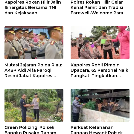
Kapolres Rokan Hilir Jalin
Polres Rokan Hilir Gelar
Sinergitas Bersama TNI
Kenal Pamit dan Tradisi
dan Kejaksaan
Farewell-Welcome Parade
Kapolres, AKBP Aldi Alfa
Faroqi Resmi Menjabat
Mutasi Jajaran Polda Riau:
Kapolres Rohil Pimpin
AKBP Aldi Alfa Faroqi
Upacara, 65 Personel Naik
Resmi Jabat Kapolres
Pangkat: Tingkatkan
Rohil, Gantikan AKBP Isa
Profesionalisme &
Imam Syahroni
Pelayanan
Green Policing: Polsek
Perkuat Ketahanan
Bangko Pusako Tanam
Pangan Hewani: Polsek