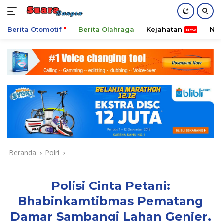
Berita Otomotif
Berita Olahraga
Kejahatan
Ni
Langsung
ke
konten
Beranda
Polri
Polisi Cinta Petani:
Bhabinkamtibmas Pematang
Damar Sambangi Lahan Genjer,