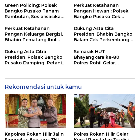
Imam Syahroni
Pelayanan
Green Policing: Polsek
Perkuat Ketahanan
Bangko Pusako Tanam
Pangan Hewani: Polsek
Rambutan, Sosialisasikan
Bangko Pusako Cek
4 Program Unggulan
Kandang Lembu Di
Kapolda Riau
Bangko Makmur
Perkuat Ketahanan
Dukung Asta Cita
Pangan Keluarga Bergizi,
Presiden, Bhabin Bangko
Bhabin Pematang Ibul
Balam Cek Perkembangan
Data Ternak Lembu Milik
Jagung
Warga
Dukung Asta Citra
Semarak HUT
Presiden, Polsek Bangko
Bhayangkara ke-80:
Pusako Dampingi Petani
Polres Rohil Gelar
Panen Cabe Merah
Olahraga Bersama dan
Bagi 20 Paket Sembako
Rekomendasi untuk kamu
Kapolres Rokan Hilir Jalin
Polres Rokan Hilir Gelar
Sinergitas Bersama TNI
Kenal Pamit dan Tradisi