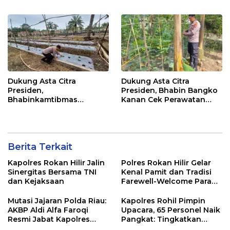
Panen Cabe Merah
Olahraga Bersama dan
Bagi 20 Paket Sembako
Dukung Asta Citra
Dukung Asta Citra
Presiden,
Presiden, Bhabin Bangko
Bhabinkamtibmas
Kanan Cek Perawatan
Dampingi Perawatan
Tanaman Kacang
Tanaman Timun Warga
Panjang
Berita Terkait
Kapolres Rokan Hilir Jalin
Polres Rokan Hilir Gelar
Sinergitas Bersama TNI
Kenal Pamit dan Tradisi
dan Kejaksaan
Farewell-Welcome Parade
Kapolres, AKBP Aldi Alfa
Faroqi Resmi Menjabat
Mutasi Jajaran Polda Riau:
Kapolres Rohil Pimpin
AKBP Aldi Alfa Faroqi
Upacara, 65 Personel Naik
Resmi Jabat Kapolres
Pangkat: Tingkatkan
Rohil, Gantikan AKBP Isa
Profesionalisme &