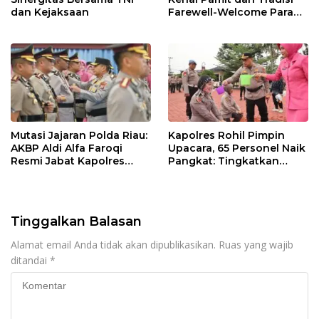
dan Kejaksaan
Farewell-Welcome Parade
Kapolres, AKBP Aldi Alfa
Faroqi Resmi Menjabat
Mutasi Jajaran Polda Riau:
Kapolres Rohil Pimpin
AKBP Aldi Alfa Faroqi
Upacara, 65 Personel Naik
Resmi Jabat Kapolres
Pangkat: Tingkatkan
Rohil, Gantikan AKBP Isa
Profesionalisme &
Imam Syahroni
Pelayanan
Tinggalkan Balasan
Alamat email Anda tidak akan dipublikasikan.
Ruas yang wajib
ditandai
*