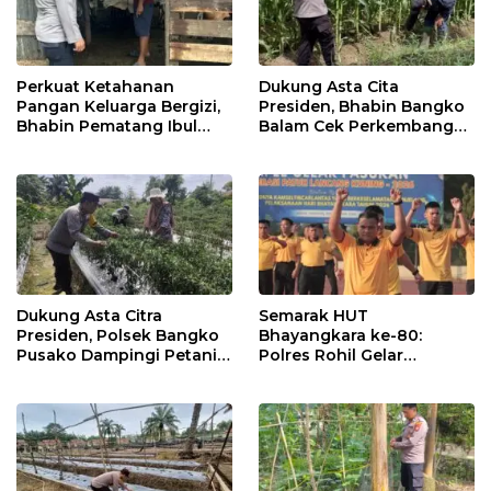
Perkuat Ketahanan
Dukung Asta Cita
Pangan Keluarga Bergizi,
Presiden, Bhabin Bangko
Bhabin Pematang Ibul
Balam Cek Perkembangan
Data Ternak Lembu Milik
Jagung
Warga
Dukung Asta Citra
Semarak HUT
Presiden, Polsek Bangko
Bhayangkara ke-80:
Pusako Dampingi Petani
Polres Rohil Gelar
Panen Cabe Merah
Olahraga Bersama dan
Bagi 20 Paket Sembako