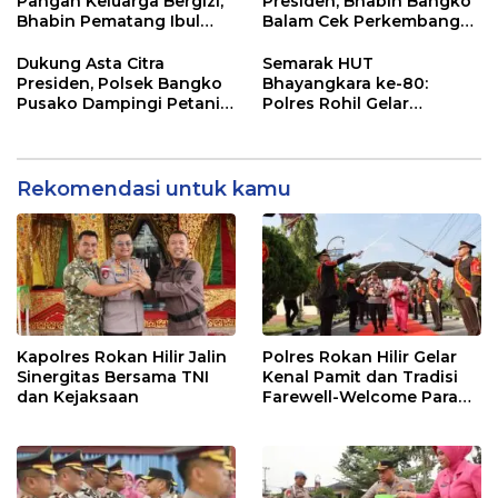
Pangan Keluarga Bergizi,
Presiden, Bhabin Bangko
Bhabin Pematang Ibul
Balam Cek Perkembangan
Data Ternak Lembu Milik
Jagung
Warga
Dukung Asta Citra
Semarak HUT
Presiden, Polsek Bangko
Bhayangkara ke-80:
Pusako Dampingi Petani
Polres Rohil Gelar
Panen Cabe Merah
Olahraga Bersama dan
Bagi 20 Paket Sembako
Rekomendasi untuk kamu
Kapolres Rokan Hilir Jalin
Polres Rokan Hilir Gelar
Sinergitas Bersama TNI
Kenal Pamit dan Tradisi
dan Kejaksaan
Farewell-Welcome Parade
Kapolres, AKBP Aldi Alfa
Faroqi Resmi Menjabat