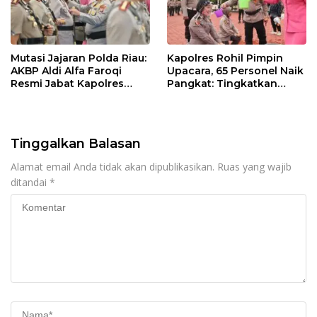
Mutasi Jajaran Polda Riau:
Kapolres Rohil Pimpin
AKBP Aldi Alfa Faroqi
Upacara, 65 Personel Naik
Resmi Jabat Kapolres
Pangkat: Tingkatkan
Rohil, Gantikan AKBP Isa
Profesionalisme &
Imam Syahroni
Pelayanan
Tinggalkan Balasan
Alamat email Anda tidak akan dipublikasikan.
Ruas yang wajib
ditandai
*