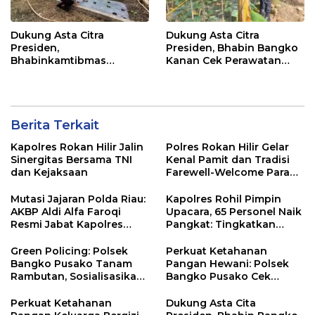
Dukung Asta Citra
Dukung Asta Citra
Presiden,
Presiden, Bhabin Bangko
Bhabinkamtibmas
Kanan Cek Perawatan
Dampingi Perawatan
Tanaman Kacang
Tanaman Timun Warga
Panjang
Berita Terkait
Kapolres Rokan Hilir Jalin
Polres Rokan Hilir Gelar
Sinergitas Bersama TNI
Kenal Pamit dan Tradisi
dan Kejaksaan
Farewell-Welcome Parade
Kapolres, AKBP Aldi Alfa
Faroqi Resmi Menjabat
Mutasi Jajaran Polda Riau:
Kapolres Rohil Pimpin
AKBP Aldi Alfa Faroqi
Upacara, 65 Personel Naik
Resmi Jabat Kapolres
Pangkat: Tingkatkan
Rohil, Gantikan AKBP Isa
Profesionalisme &
Imam Syahroni
Pelayanan
Green Policing: Polsek
Perkuat Ketahanan
Bangko Pusako Tanam
Pangan Hewani: Polsek
Rambutan, Sosialisasikan
Bangko Pusako Cek
4 Program Unggulan
Kandang Lembu Di
Kapolda Riau
Bangko Makmur
Perkuat Ketahanan
Dukung Asta Cita