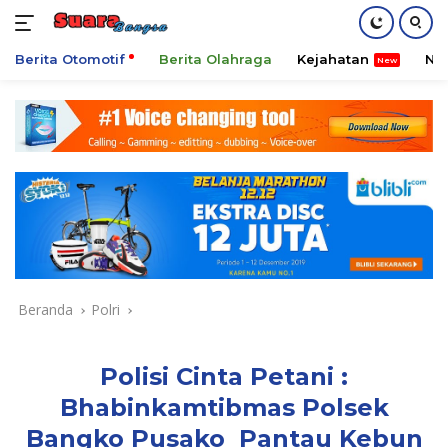
Berita Otomotif
Berita Olahraga
Kejahatan
Ni
Langsung
ke
konten
Beranda
Polri
Polisi Cinta Petani :
Bhabinkamtibmas Polsek
Bangko Pusako Pantau Kebun