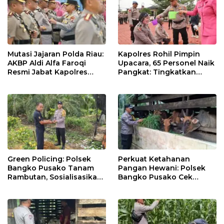
Mutasi Jajaran Polda Riau:
Kapolres Rohil Pimpin
AKBP Aldi Alfa Faroqi
Upacara, 65 Personel Naik
Resmi Jabat Kapolres
Pangkat: Tingkatkan
Rohil, Gantikan AKBP Isa
Profesionalisme &
Imam Syahroni
Pelayanan
Green Policing: Polsek
Perkuat Ketahanan
Bangko Pusako Tanam
Pangan Hewani: Polsek
Rambutan, Sosialisasikan
Bangko Pusako Cek
4 Program Unggulan
Kandang Lembu Di
Kapolda Riau
Bangko Makmur