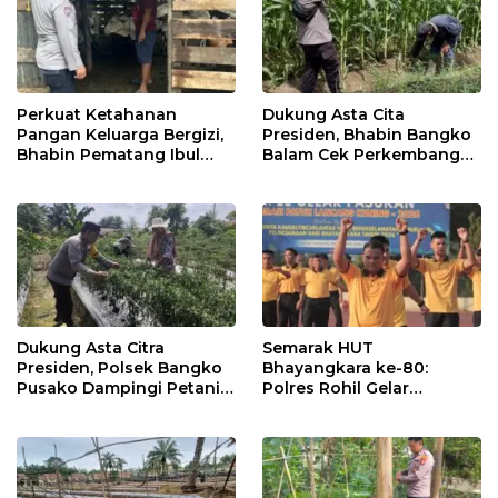
Perkuat Ketahanan
Dukung Asta Cita
Pangan Keluarga Bergizi,
Presiden, Bhabin Bangko
Bhabin Pematang Ibul
Balam Cek Perkembangan
Data Ternak Lembu Milik
Jagung
Warga
Dukung Asta Citra
Semarak HUT
Presiden, Polsek Bangko
Bhayangkara ke-80:
Pusako Dampingi Petani
Polres Rohil Gelar
Panen Cabe Merah
Olahraga Bersama dan
Bagi 20 Paket Sembako