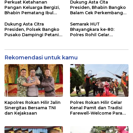
Kapolda Riau
Bangko Makmur
Perkuat Ketahanan
Dukung Asta Cita
Pangan Keluarga Bergizi,
Presiden, Bhabin Bangko
Bhabin Pematang Ibul
Balam Cek Perkembangan
Data Ternak Lembu Milik
Jagung
Warga
Dukung Asta Citra
Semarak HUT
Presiden, Polsek Bangko
Bhayangkara ke-80:
Pusako Dampingi Petani
Polres Rohil Gelar
Panen Cabe Merah
Olahraga Bersama dan
Bagi 20 Paket Sembako
Rekomendasi untuk kamu
Kapolres Rokan Hilir Jalin
Polres Rokan Hilir Gelar
Sinergitas Bersama TNI
Kenal Pamit dan Tradisi
dan Kejaksaan
Farewell-Welcome Parade
Kapolres, AKBP Aldi Alfa
Faroqi Resmi Menjabat