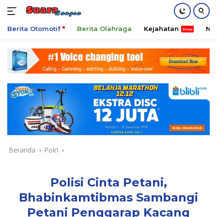
Berita Otomotif
Berita Olahraga
Kejahatan
Ni
Langsung
ke
konten
Beranda
Polri
Polisi Cinta Petani,
Bhabinkamtibmas Sambangi
Petani Penggarap Kacang