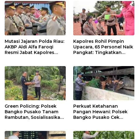
Mutasi Jajaran Polda Riau:
Kapolres Rohil Pimpin
AKBP Aldi Alfa Faroqi
Upacara, 65 Personel Naik
Resmi Jabat Kapolres
Pangkat: Tingkatkan
Rohil, Gantikan AKBP Isa
Profesionalisme &
Imam Syahroni
Pelayanan
Green Policing: Polsek
Perkuat Ketahanan
Bangko Pusako Tanam
Pangan Hewani: Polsek
Rambutan, Sosialisasikan
Bangko Pusako Cek
4 Program Unggulan
Kandang Lembu Di
Kapolda Riau
Bangko Makmur