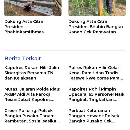
Dukung Asta Citra
Dukung Asta Citra
Presiden,
Presiden, Bhabin Bangko
Bhabinkamtibmas
Kanan Cek Perawatan
Dampingi Perawatan
Tanaman Kacang
Tanaman Timun Warga
Panjang
Berita Terkait
Kapolres Rokan Hilir Jalin
Polres Rokan Hilir Gelar
Sinergitas Bersama TNI
Kenal Pamit dan Tradisi
dan Kejaksaan
Farewell-Welcome Parade
Kapolres, AKBP Aldi Alfa
Faroqi Resmi Menjabat
Mutasi Jajaran Polda Riau:
Kapolres Rohil Pimpin
AKBP Aldi Alfa Faroqi
Upacara, 65 Personel Naik
Resmi Jabat Kapolres
Pangkat: Tingkatkan
Rohil, Gantikan AKBP Isa
Profesionalisme &
Imam Syahroni
Pelayanan
Green Policing: Polsek
Perkuat Ketahanan
Bangko Pusako Tanam
Pangan Hewani: Polsek
Rambutan, Sosialisasikan
Bangko Pusako Cek
4 Program Unggulan
Kandang Lembu Di