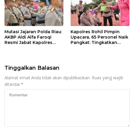
Mutasi Jajaran Polda Riau:
Kapolres Rohil Pimpin
AKBP Aldi Alfa Faroqi
Upacara, 65 Personel Naik
Resmi Jabat Kapolres
Pangkat: Tingkatkan
Rohil, Gantikan AKBP Isa
Profesionalisme &
Imam Syahroni
Pelayanan
Tinggalkan Balasan
Alamat email Anda tidak akan dipublikasikan.
Ruas yang wajib
ditandai
*