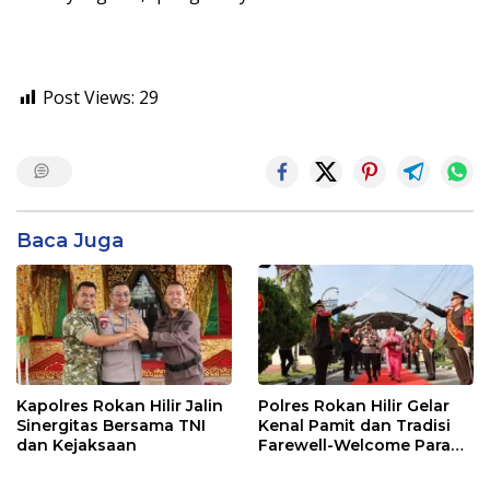
Post Views:
29
Baca Juga
Kapolres Rokan Hilir Jalin
Polres Rokan Hilir Gelar
Sinergitas Bersama TNI
Kenal Pamit dan Tradisi
dan Kejaksaan
Farewell-Welcome Parade
Kapolres, AKBP Aldi Alfa
Faroqi Resmi Menjabat