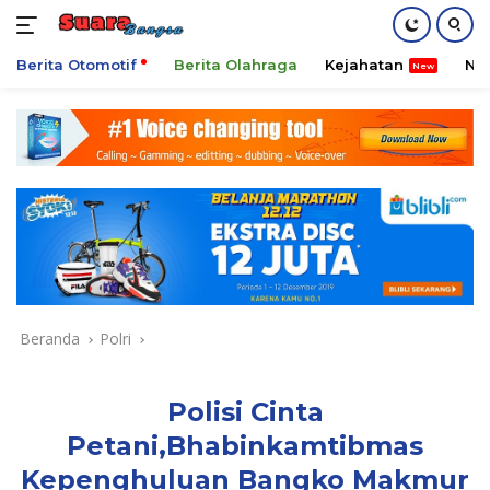
Berita Otomotif
Berita Olahraga
Kejahatan
Ni
Langsung
ke
konten
Beranda
Polri
Polisi Cinta
Petani,Bhabinkamtibmas
Kepenghuluan Bangko Makmur