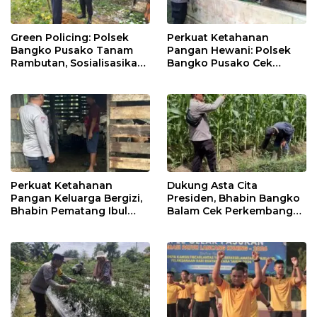
Green Policing: Polsek
Perkuat Ketahanan
Bangko Pusako Tanam
Pangan Hewani: Polsek
Rambutan, Sosialisasikan
Bangko Pusako Cek
4 Program Unggulan
Kandang Lembu Di
Kapolda Riau
Bangko Makmur
Perkuat Ketahanan
Dukung Asta Cita
Pangan Keluarga Bergizi,
Presiden, Bhabin Bangko
Bhabin Pematang Ibul
Balam Cek Perkembangan
Data Ternak Lembu Milik
Jagung
Warga