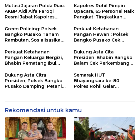
Faroqi Resmi Menjabat
Mutasi Jajaran Polda Riau:
Kapolres Rohil Pimpin
AKBP Aldi Alfa Faroqi
Upacara, 65 Personel Naik
Resmi Jabat Kapolres
Pangkat: Tingkatkan
Rohil, Gantikan AKBP Isa
Profesionalisme &
Imam Syahroni
Pelayanan
Green Policing: Polsek
Perkuat Ketahanan
Bangko Pusako Tanam
Pangan Hewani: Polsek
Rambutan, Sosialisasikan
Bangko Pusako Cek
4 Program Unggulan
Kandang Lembu Di
Kapolda Riau
Bangko Makmur
Perkuat Ketahanan
Dukung Asta Cita
Pangan Keluarga Bergizi,
Presiden, Bhabin Bangko
Bhabin Pematang Ibul
Balam Cek Perkembangan
Data Ternak Lembu Milik
Jagung
Warga
Dukung Asta Citra
Semarak HUT
Presiden, Polsek Bangko
Bhayangkara ke-80:
Pusako Dampingi Petani
Polres Rohil Gelar
Panen Cabe Merah
Olahraga Bersama dan
Bagi 20 Paket Sembako
Rekomendasi untuk kamu