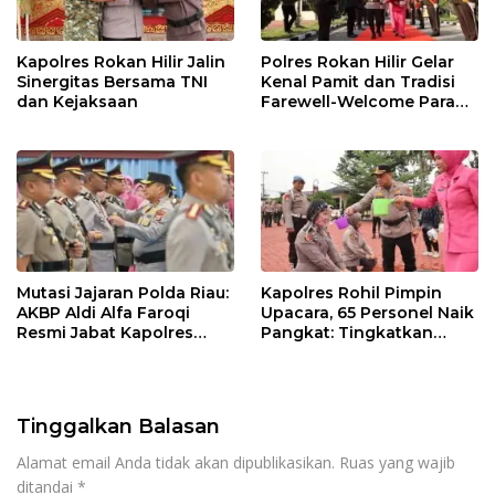
Kapolres Rokan Hilir Jalin
Polres Rokan Hilir Gelar
Sinergitas Bersama TNI
Kenal Pamit dan Tradisi
dan Kejaksaan
Farewell-Welcome Parade
Kapolres, AKBP Aldi Alfa
Faroqi Resmi Menjabat
Mutasi Jajaran Polda Riau:
Kapolres Rohil Pimpin
AKBP Aldi Alfa Faroqi
Upacara, 65 Personel Naik
Resmi Jabat Kapolres
Pangkat: Tingkatkan
Rohil, Gantikan AKBP Isa
Profesionalisme &
Imam Syahroni
Pelayanan
Tinggalkan Balasan
Alamat email Anda tidak akan dipublikasikan.
Ruas yang wajib
ditandai
*