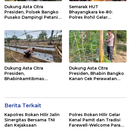
Dukung Asta Citra
Semarak HUT
Presiden, Polsek Bangko
Bhayangkara ke-80:
Pusako Dampingi Petani
Polres Rohil Gelar
Panen Cabe Merah
Olahraga Bersama dan
Bagi 20 Paket Sembako
Dukung Asta Citra
Dukung Asta Citra
Presiden,
Presiden, Bhabin Bangko
Bhabinkamtibmas
Kanan Cek Perawatan
Dampingi Perawatan
Tanaman Kacang
Tanaman Timun Warga
Panjang
Berita Terkait
Kapolres Rokan Hilir Jalin
Polres Rokan Hilir Gelar
Sinergitas Bersama TNI
Kenal Pamit dan Tradisi
dan Kejaksaan
Farewell-Welcome Parade
Kapolres, AKBP Aldi Alfa