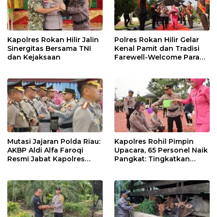
Kapolres Rokan Hilir Jalin
Polres Rokan Hilir Gelar
Sinergitas Bersama TNI
Kenal Pamit dan Tradisi
dan Kejaksaan
Farewell-Welcome Parade
Kapolres, AKBP Aldi Alfa
Faroqi Resmi Menjabat
Mutasi Jajaran Polda Riau:
Kapolres Rohil Pimpin
AKBP Aldi Alfa Faroqi
Upacara, 65 Personel Naik
Resmi Jabat Kapolres
Pangkat: Tingkatkan
Rohil, Gantikan AKBP Isa
Profesionalisme &
Imam Syahroni
Pelayanan