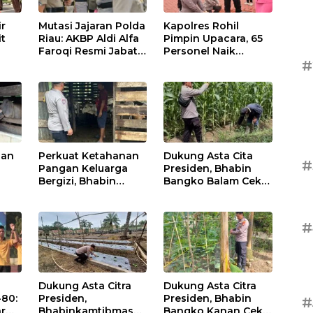
ir
Mutasi Jajaran Polda
Kapolres Rohil
it
Riau: AKBP Aldi Alfa
Pimpin Upacara, 65
Faroqi Resmi Jabat
Personel Naik
#
me
Kapolres Rohil,
Pangkat:
,
Gantikan AKBP Isa
Tingkatkan
Imam Syahroni
Profesionalisme &
Pelayanan
nan
Perkuat Ketahanan
Dukung Asta Cita
#
Pangan Keluarga
Presiden, Bhabin
Bergizi, Bhabin
Bangko Balam Cek
Pematang Ibul Data
Perkembangan
 Di
Ternak Lembu Milik
Jagung
Warga
#
Dukung Asta Citra
Dukung Asta Citra
-80:
Presiden,
Presiden, Bhabin
#
ar
Bhabinkamtibmas
Bangko Kanan Cek