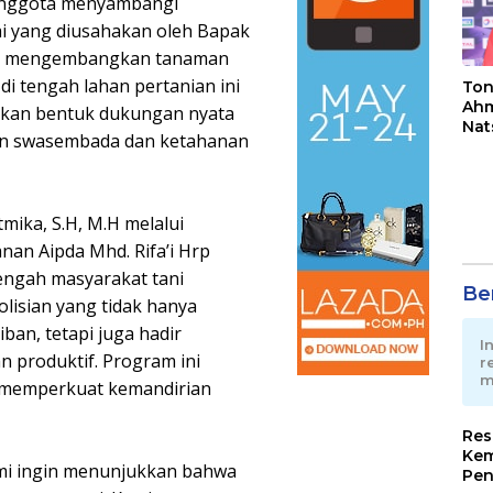
 anggota menyambangi
ai yang diusahakan oleh Bapak
ang mengembangkan tanaman
di tengah lahan pertanian ini
Ton
Ahm
nkan bentuk dukungan nyata
Nat
an swasembada dan ketahanan
Jua
mika, S.H, M.H melalui
an Aipda Mhd. Rifa’i Hrp
engah masyarakat tani
Ber
lisian yang tidak hanya
an, tetapi juga hadir
I
 produktif. Program ini
r
m
k memperkuat kemandirian
Res
Kem
kami ingin menunjukkan bahwa
Pen