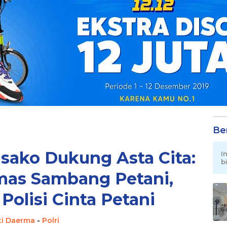
Be
sako Dukung Asta Cita:
I
b
as Sambang Petani,
Polisi Cinta Petani
ti Daerma
-
Polri