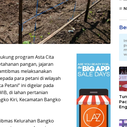
N
Be
I
p
m
w
ukung program Asta Cita
ketahanan pangan, jajaran
kamtibmas melaksanakan
pada para petani di wilayah
a Petani” ini digelar pada
WIB, di lahan pertanian
Tun
ngko Kiri, Kecamatan Bangko
Pac
Eng
Ini
Jon
tibmas Kelurahan Bangko