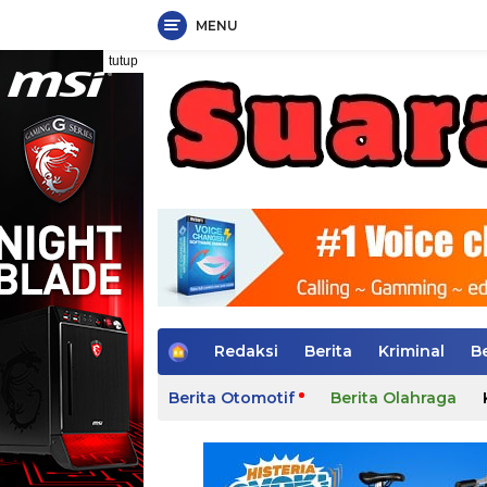
MENU
Langsung
tutup
ke
konten
H
Redaksi
Berita
Kriminal
B
o
m
Berita Otomotif
Berita Olahraga
e