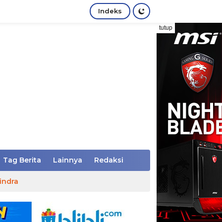
Indeks
tutup
Tag Berita
Lainnya
Redaksi
indra