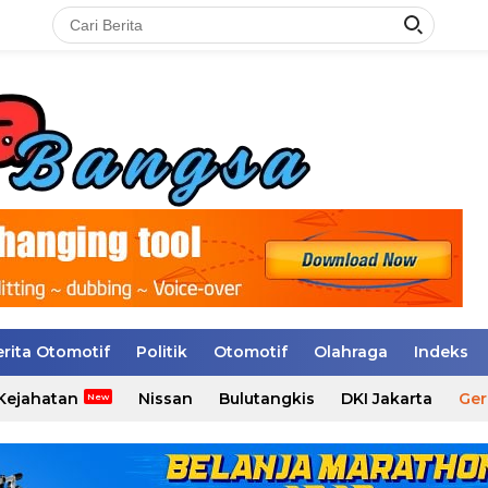
erita Otomotif
Politik
Otomotif
Olahraga
Indeks
Kejahatan
Nissan
Bulutangkis
DKI Jakarta
Ger