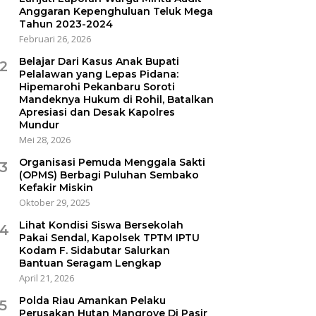
Anggaran Kepenghuluan Teluk Mega
Tahun 2023-2024
Februari 26, 2026
Belajar Dari Kasus Anak Bupati
2
Pelalawan yang Lepas Pidana:
Hipemarohi Pekanbaru Soroti
Mandeknya Hukum di Rohil, Batalkan
Apresiasi dan Desak Kapolres
Mundur
Mei 28, 2026
Organisasi Pemuda Menggala Sakti
3
(OPMS) Berbagi Puluhan Sembako
Kefakir Miskin
Oktober 29, 2025
Lihat Kondisi Siswa Bersekolah
4
Pakai Sendal, Kapolsek TPTM IPTU
Kodam F. Sidabutar Salurkan
Bantuan Seragam Lengkap
April 21, 2026
Polda Riau Amankan Pelaku
5
Perusakan Hutan Mangrove Di Pasir