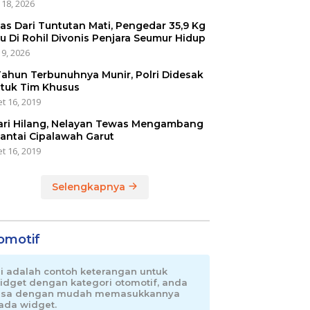
 18, 2026
as Dari Tuntutan Mati, Pengedar 35,9 Kg
u Di Rohil Divonis Penjara Seumur Hidup
 9, 2026
Tahun Terbunuhnya Munir, Polri Didesak
tuk Tim Khusus
t 16, 2019
ari Hilang, Nelayan Tewas Mengambang
Pantai Cipalawah Garut
t 16, 2019
Selengkapnya
omotif
ni adalah contoh keterangan untuk
idget dengan kategori otomotif, anda
isa dengan mudah memasukkannya
ada widget.