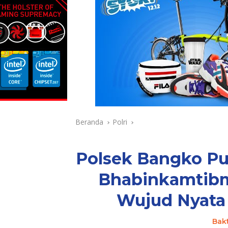
Beranda
Polri
Polsek Bangko Pu
Bhabinkamtibm
Wujud Nyata 
Bak