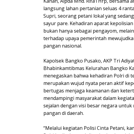
Kanan, Aipda Mhd. Rifa’i Hrp, bersama
langsung lahan pertanian seluas 4 rant
Supri, seorang petani lokal yang sed
sayur pare. Kehadiran aparat kepolisian 
bukan hanya sebagai pengayom, melai
terhadap upaya pemerintah mewujudk
pangan nasional.
Kapolsek Bangko Pusako, AKP Tri Adiyat
Bhabinkamtibmas Kelurahan Bangko Kan
menegaskan bahwa kehadiran Polri di t
merupakan wujud nyata peran aktif kepo
bertugas menjaga keamanan dan ketertib
mendampingi masyarakat dalam kegiatan
sejalan dengan visi besar negara untu
pangan di daerah.
“Melalui kegiatan Polisi Cinta Petani, 