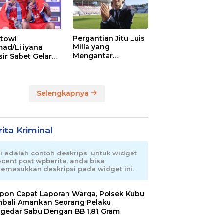
Pergantian Jitu Luis
towi
Milla yang
ad/Liliyana
Mengantar
sir Sabet Gelar
Indonesia ke
ra Dunia Kedua
Semifinal
Selengkapnya
ita Kriminal
ni adalah contoh deskripsi untuk widget
ecent post wpberita, anda bisa
emasukkan deskripsi pada widget ini.
pon Cepat Laporan Warga, Polsek Kubu
bali Amankan Seorang Pelaku
gedar Sabu Dengan BB 1,81 Gram