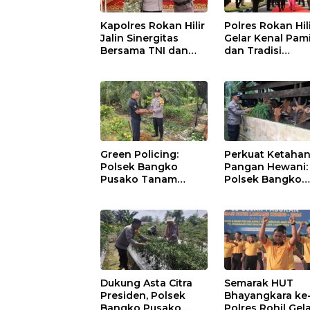
Kapolres Rokan Hilir
Polres Rokan Hil
Jalin Sinergitas
Gelar Kenal Pam
Bersama TNI dan
dan Tradisi
Kejaksaan
Farewell-Welco
Parade Kapolres
AKBP Aldi Alfa
Faroqi Resmi
Menjabat
Green Policing:
Perkuat Ketaha
Polsek Bangko
Pangan Hewani:
Pusako Tanam
Polsek Bangko
Rambutan,
Pusako Cek
Sosialisasikan 4
Kandang Lembu
Program Unggulan
Bangko Makmur
Kapolda Riau
Dukung Asta Citra
Semarak HUT
Presiden, Polsek
Bhayangkara ke
Bangko Pusako
Polres Rohil Gel