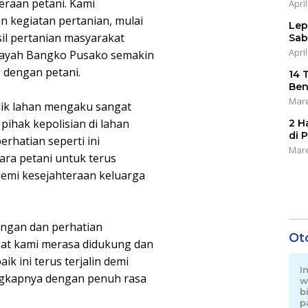
teraan petani. Kami
April
 kegiatan pertanian, mulai
Lep
il pertanian masyarakat
Sab
April
layah Bangko Pusako semakin
g dengan petani.
14 
Ben
Mare
lik lahan mengaku sangat
pihak kepolisian di lahan
2 H
di 
rhatian seperti ini
Mare
ara petani untuk terus
demi kesejahteraan keluarga
ungan dan perhatian
Ot
at kami merasa didukung dan
k ini terus terjalin demi
I
ungkapnya dengan penuh rasa
w
b
p