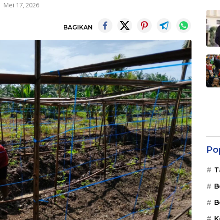
Mei 17, 2026
BAGIKAN
Po
T
B
B
K