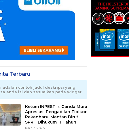
rita Terbaru
ni adalah contoh judul deskripsi yang
isa anda isi dan sesuaikan pada widget
Ketum INPEST Ir. Ganda Mora
Apresiasi Pengadilan Tipikor
Pekanbaru, Mantan Dirut
SPRH Dihukum 11 Tahun
Juli 17, 2026