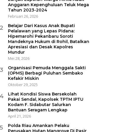
Anggaran Kepenghuluan Teluk Mega
Tahun 2023-2024
Februari 26, 2026
Belajar Dari Kasus Anak Bupati
2
Pelalawan yang Lepas Pidana:
Hipemarohi Pekanbaru Soroti
Mandeknya Hukum di Rohil, Batalkan
Apresiasi dan Desak Kapolres
Mundur
Mei 28, 2026
Organisasi Pemuda Menggala Sakti
3
(OPMS) Berbagi Puluhan Sembako
Kefakir Miskin
Oktober 29, 2025
Lihat Kondisi Siswa Bersekolah
4
Pakai Sendal, Kapolsek TPTM IPTU
Kodam F. Sidabutar Salurkan
Bantuan Seragam Lengkap
April 21, 2026
Polda Riau Amankan Pelaku
5
Perusakan Hutan Mangrove Di Pasir