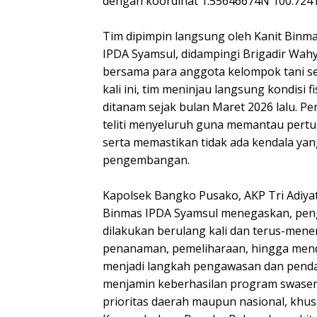
dengan koordinat 1.55646674N 100.724
Tim dipimpin langsung oleh Kanit Binm
IPDA Syamsul, didampingi Brigadir Wahyu
bersama para anggota kelompok tani s
kali ini, tim meninjau langsung kondisi 
ditanam sejak bulan Maret 2026 lalu. P
teliti menyeluruh guna memantau pert
serta memastikan tidak ada kendala y
pengembangan.
Kapolsek Bangko Pusako, AKP Tri Adiyat
Binmas IPDA Syamsul menegaskan, peng
dilakukan berulang kali dan terus-mene
penanaman, pemeliharaan, hingga mende
menjadi langkah pengawasan dan penda
menjamin keberhasilan program swase
prioritas daerah maupun nasional, khus