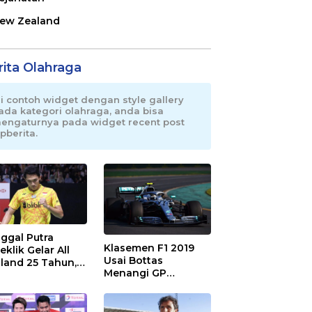
ew Zealand
rita Olahraga
ni contoh widget dengan style gallery
ada kategori olahraga, anda bisa
engaturnya pada widget recent post
pberita.
ggal Putra
Klasemen F1 2019
eklik Gelar All
Usai Bottas
land 25 Tahun,
Menangi GP
 Saran Untuk
Australia
atan dkk