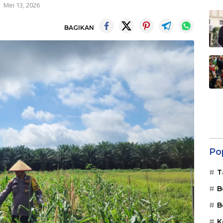
Mei 13, 2026
BAGIKAN
Po
T
B
B
K