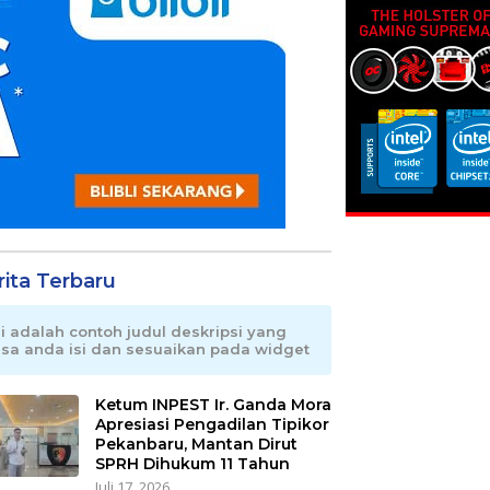
rita Terbaru
ni adalah contoh judul deskripsi yang
isa anda isi dan sesuaikan pada widget
Ketum INPEST Ir. Ganda Mora
Apresiasi Pengadilan Tipikor
Pekanbaru, Mantan Dirut
SPRH Dihukum 11 Tahun
Juli 17, 2026