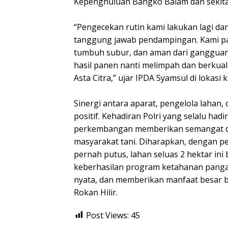
Kepenghuluan Bangko Balam dan sekita
“Pengecekan rutin kami lakukan lagi dan
tanggung jawab pendampingan. Kami pa
tumbuh subur, dan aman dari gangguan
hasil panen nanti melimpah dan berkual
Asta Citra,” ujar IPDA Syamsul di lokasi 
Sinergi antara aparat, pengelola lahan, d
positif. Kehadiran Polri yang selalu had
perkembangan memberikan semangat d
masyarakat tani. Diharapkan, dengan p
pernah putus, lahan seluas 2 hektar ini
keberhasilan program ketahanan pangan
nyata, dan memberikan manfaat besar b
Rokan Hilir.
Post Views:
45