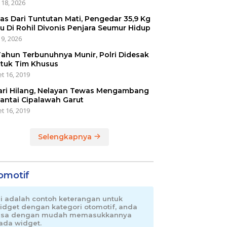
 18, 2026
as Dari Tuntutan Mati, Pengedar 35,9 Kg
u Di Rohil Divonis Penjara Seumur Hidup
 9, 2026
Tahun Terbunuhnya Munir, Polri Didesak
tuk Tim Khusus
t 16, 2019
ari Hilang, Nelayan Tewas Mengambang
Pantai Cipalawah Garut
t 16, 2019
Selengkapnya
omotif
ni adalah contoh keterangan untuk
idget dengan kategori otomotif, anda
isa dengan mudah memasukkannya
ada widget.