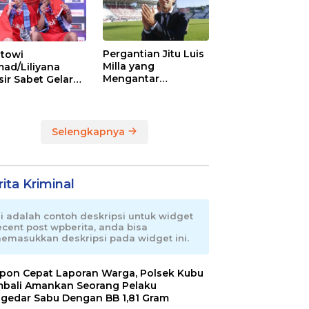
Pergantian Jitu Luis
towi
Milla yang
ad/Liliyana
Mengantar
sir Sabet Gelar
Indonesia ke
ra Dunia Kedua
Semifinal
Selengkapnya
ita Kriminal
ni adalah contoh deskripsi untuk widget
ecent post wpberita, anda bisa
emasukkan deskripsi pada widget ini.
pon Cepat Laporan Warga, Polsek Kubu
bali Amankan Seorang Pelaku
gedar Sabu Dengan BB 1,81 Gram