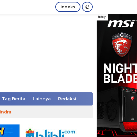
Indeks
tutup
Tag Berita
Lainnya
Redaksi
indra