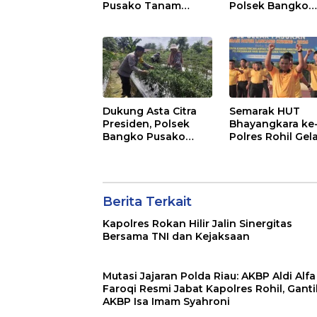
Pusako Tanam
Polsek Bangko
Rambutan,
Pusako Cek
Sosialisasikan 4
Kandang Lembu
Program Unggulan
Bangko Makmur
Kapolda Riau
Dukung Asta Citra
Semarak HUT
Presiden, Polsek
Bhayangkara ke
Bangko Pusako
Polres Rohil Gel
Dampingi Petani
Olahraga Bersa
Panen Cabe Merah
dan Bagi 20 Pak
Sembako
Berita Terkait
Kapolres Rokan Hilir Jalin Sinergitas
Bersama TNI dan Kejaksaan
Mutasi Jajaran Polda Riau: AKBP Aldi Alfa
Faroqi Resmi Jabat Kapolres Rohil, Gant
AKBP Isa Imam Syahroni