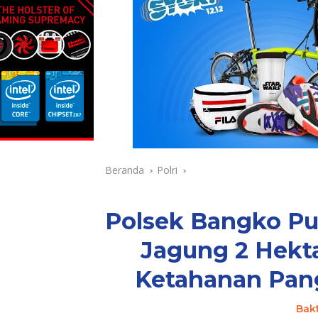
Beranda
Polri
Polsek Bangko Pu
Jagung 2 Hekta
Ketahanan Pang
Bak