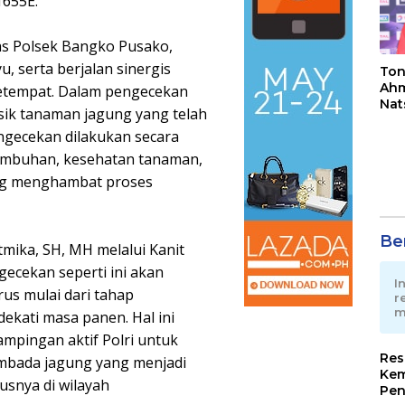
1655E.
as Polsek Bangko Pusako,
, serta berjalan sinergis
Ton
Ahm
etempat. Dalam pengecekan
Nat
fisik tanaman jagung yang telah
Jua
engecekan dilakukan secara
umbuhan, kesehatan tanaman,
ang menghambat proses
Ber
mika, SH, MH melalui Kanit
ecekan seperti ini akan
I
rus mulai dari tahap
r
m
kati masa panen. Hal ini
mpingan aktif Polri untuk
Res
mbada jagung yang menjadi
Kem
usnya di wilayah
Pen