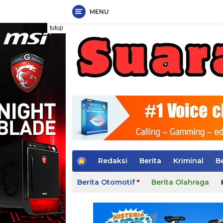
MENU
Langsung
tutup
ke
konten
H
Redaksi
Berita
Kriminal
B
o
m
Berita Otomotif
Berita Olahraga
e