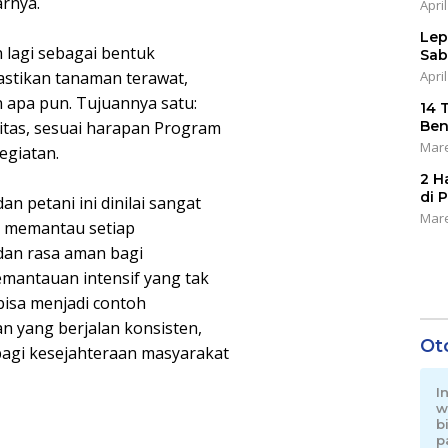
rnya.
April
Lep
 lagi sebagai bentuk
Sab
April
stikan tanaman terawat,
 apa pun. Tujuannya satu:
14 
Ben
itas, sesuai harapan Program
Mare
kegiatan.
2 H
di 
an petani ini dinilai sangat
Mare
ir memantau setiap
an rasa aman bagi
emantauan intensif yang tak
 bisa menjadi contoh
 yang berjalan konsisten,
Ot
agi kesejahteraan masyarakat
I
w
b
p