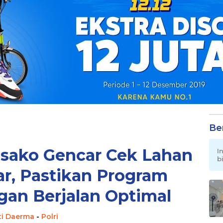
Be
sako Gencar Cek Lahan
I
b
r, Pastikan Program
an Berjalan Optimal
ti Daerma
-
Polri