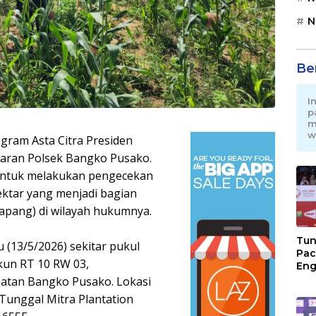
N
Be
I
p
m
w
ram Asta Citra Presiden
ajaran Polsek Bangko Pusako.
n untuk melakukan pengecekan
ektar yang menjadi bagian
pang) di wilayah hukumnya.
Tun
(13/5/2026) sekitar pukul
Pac
kun RT 10 RW 03,
Eng
Ini
tan Bangko Pusako. Lokasi
Jon
 Tunggal Mitra Plantation