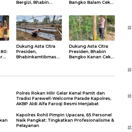
Bergizi, Bhabin
Bangko Balam Cek
Pematang Ibul Data
Perkembangan
 Di
Ternak Lembu Milik
Jagung
Warga
#
Dukung Asta Citra
Dukung Asta Citra
-80:
Presiden,
Presiden, Bhabin
ar
Bhabinkamtibmas
Bangko Kanan Cek
ma
Dampingi
Perawatan Tanaman
et
Perawatan Tanaman
Kacang Panjang
#
Timun Warga
Polres Rokan Hilir Gelar Kenal Pamit dan
#
Tradisi Farewell-Welcome Parade Kapolres,
AKBP Aldi Alfa Faroqi Resmi Menjabat
Kapolres Rohil Pimpin Upacara, 65 Personel
ikan
Naik Pangkat: Tingkatkan Profesionalisme &
Pelayanan
#