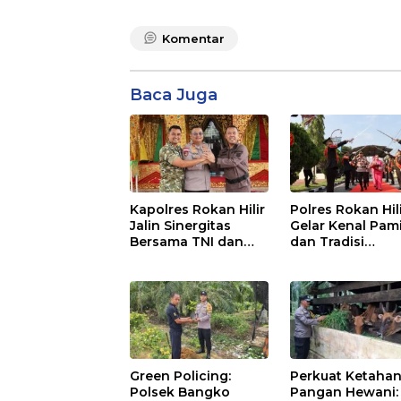
Komentar
Baca Juga
Kapolres Rokan Hilir
Polres Rokan Hil
Jalin Sinergitas
Gelar Kenal Pam
Bersama TNI dan
dan Tradisi
Kejaksaan
Farewell-Welco
Parade Kapolres
AKBP Aldi Alfa
Faroqi Resmi
Menjabat
Green Policing:
Perkuat Ketaha
Polsek Bangko
Pangan Hewani: