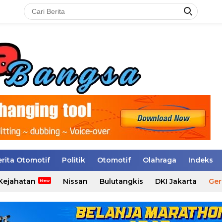
erita Otomotif
Politik
Otomotif
Olahraga
Indeks
Kejahatan
Nissan
Bulutangkis
DKI Jakarta
Ger