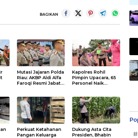
BAGIKAN
ir
Mutasi Jajaran Polda
Kapolres Rohil
it
Riau: AKBP Aldi Alfa
Pimpin Upacara, 65
Faroqi Resmi Jabat
Personel Naik
me
Kapolres Rohil,
Pangkat:
,
Gantikan AKBP Isa
Tingkatkan
Imam Syahroni
Profesionalisme &
Pelayanan
Po
nan
Perkuat Ketahanan
Dukung Asta Cita
#
Pangan Keluarga
Presiden, Bhabin