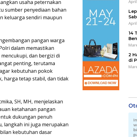
April
bangkan usaha peternakan
satu sumber penyediaan bahan
Lep
Sab
an keluarga sendiri maupun
April
14 
Ben
 pengembangan pangan warga
Mare
 Polri dalam memastikan
2 H
mencukupi, dan bergizi di
di 
sangat penting, terutama
Mare
, agar kebutuhan pokok
 harga tetap stabil, dan tidak
tmika, SH, MH, menjelaskan
Ot
auan ketahanan pangan
 bentuk dukungan penuh
I
u, langkah ini juga merupakan
w
b
abilan kebutuhan dasar
p