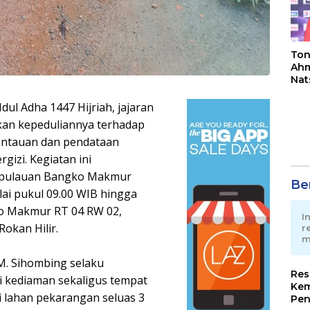
Ton
Ahm
Nat
Jua
ul Adha 1447 Hijriah, jajaran
an kepeduliannya terhadap
antauan dan pendataan
izi. Kegiatan ini
epulauan Bangko Makmur
Ber
ai pukul 09.00 WIB hingga
gko Makmur RT 04 RW 02,
I
okan Hilir.
r
m
M. Sihombing selaku
Res
 kediaman sekaligus tempat
Kem
i lahan pekarangan seluas 3
Pen