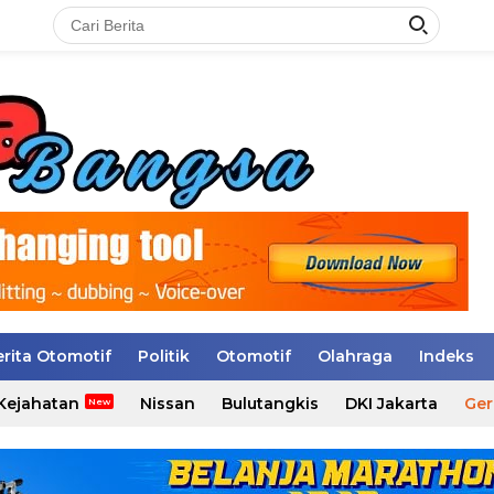
erita Otomotif
Politik
Otomotif
Olahraga
Indeks
Kejahatan
Nissan
Bulutangkis
DKI Jakarta
Ger