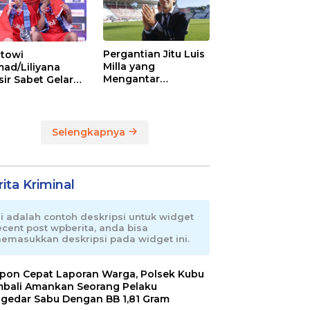
Pergantian Jitu Luis
towi
Milla yang
ad/Liliyana
Mengantar
sir Sabet Gelar
Indonesia ke
ra Dunia Kedua
Semifinal
Selengkapnya
ita Kriminal
ni adalah contoh deskripsi untuk widget
ecent post wpberita, anda bisa
emasukkan deskripsi pada widget ini.
pon Cepat Laporan Warga, Polsek Kubu
bali Amankan Seorang Pelaku
gedar Sabu Dengan BB 1,81 Gram