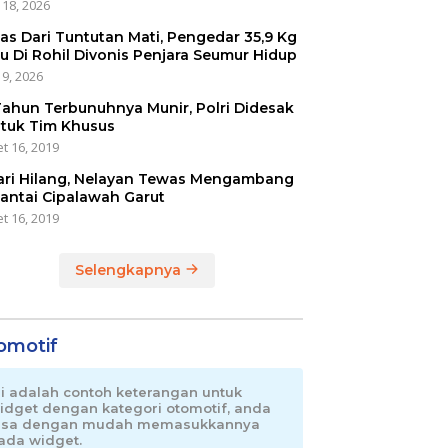
 18, 2026
as Dari Tuntutan Mati, Pengedar 35,9 Kg
u Di Rohil Divonis Penjara Seumur Hidup
 9, 2026
Tahun Terbunuhnya Munir, Polri Didesak
tuk Tim Khusus
t 16, 2019
ari Hilang, Nelayan Tewas Mengambang
Pantai Cipalawah Garut
t 16, 2019
Selengkapnya
omotif
ni adalah contoh keterangan untuk
idget dengan kategori otomotif, anda
isa dengan mudah memasukkannya
ada widget.