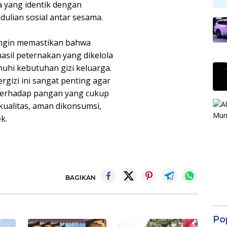
a yang identik dengan
ulian sosial antar sesama.
 ingin memastikan bahwa
sil peternakan yang dikelola
hi kebutuhan gizi keluarga.
gizi ini sangat penting agar
 terhadap pangan yang cukup
kualitas, aman dikonsumsi,
k.
BAGIKAN
Po