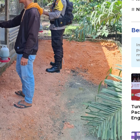
N
Be
I
p
m
w
Tun
Pac
Eng
Ini
Jon