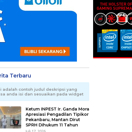
rita Terbaru
ni adalah contoh judul deskripsi yang
isa anda isi dan sesuaikan pada widget
Ketum INPEST Ir. Ganda Mora
Apresiasi Pengadilan Tipikor
Pekanbaru, Mantan Dirut
SPRH Dihukum 11 Tahun
Juli 17, 2026