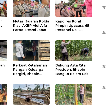
#
ir
Mutasi Jajaran Polda
Kapolres Rohil
it
Riau: AKBP Aldi Alfa
Pimpin Upacara, 65
Faroqi Resmi Jabat
Personel Naik
#
me
Kapolres Rohil,
Pangkat:
,
Gantikan AKBP Isa
Tingkatkan
Imam Syahroni
Profesionalisme &
Pelayanan
nan
Perkuat Ketahanan
Dukung Asta Cita
#
Pangan Keluarga
Presiden, Bhabin
Bergizi, Bhabin
Bangko Balam Cek
Pematang Ibul Data
Perkembangan
 Di
Ternak Lembu Milik
Jagung
Warga
#