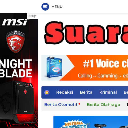
MENU
Langsung
tutup
ke
konten
H
Redaksi
Berita
Kriminal
B
o
m
Berita Otomotif
Berita Olahraga
e