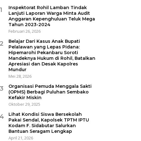
Inspektorat Rohil Lamban Tindak
1
Lanjuti Laporan Warga Minta Audit
Anggaran Kepenghuluan Teluk Mega
Tahun 2023-2024
Februari 26, 2026
Belajar Dari Kasus Anak Bupati
2
Pelalawan yang Lepas Pidana:
Hipemarohi Pekanbaru Soroti
Mandeknya Hukum di Rohil, Batalkan
Apresiasi dan Desak Kapolres
Mundur
Mei 28, 2026
Organisasi Pemuda Menggala Sakti
3
(OPMS) Berbagi Puluhan Sembako
Kefakir Miskin
Oktober 29, 2025
Lihat Kondisi Siswa Bersekolah
4
Pakai Sendal, Kapolsek TPTM IPTU
Kodam F. Sidabutar Salurkan
Bantuan Seragam Lengkap
April 21, 2026