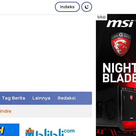
Indeks
tutup
Tag Berita
Lainnya
Redaksi
indra