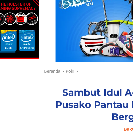
Beranda
Polri
Sambut Idul A
Pusako Pantau 
Berg
Bak