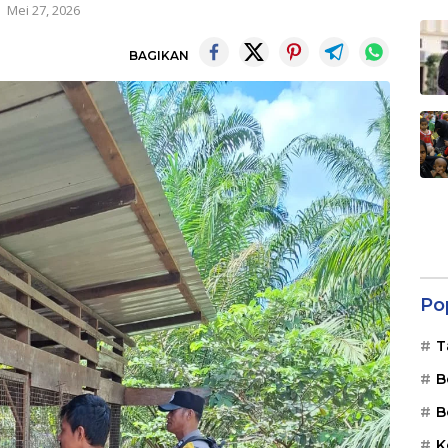
Mei 27, 2026
BAGIKAN
Po
T
B
B
K