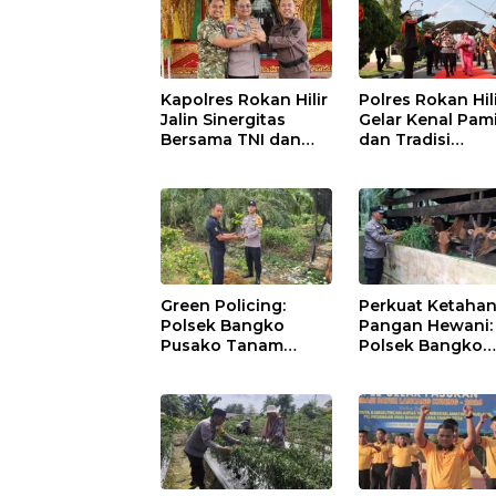
Kapolres Rokan Hilir
Polres Rokan Hil
Jalin Sinergitas
Gelar Kenal Pam
Bersama TNI dan
dan Tradisi
Kejaksaan
Farewell-Welco
Parade Kapolres
AKBP Aldi Alfa
Faroqi Resmi
Menjabat
Green Policing:
Perkuat Ketaha
Polsek Bangko
Pangan Hewani:
Pusako Tanam
Polsek Bangko
Rambutan,
Pusako Cek
Sosialisasikan 4
Kandang Lembu
Program Unggulan
Bangko Makmur
Kapolda Riau