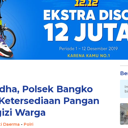
Be
dha, Polsek Bangko
I
b
Ketersediaan Pangan
izi Warga
ti Daerma
-
Polri