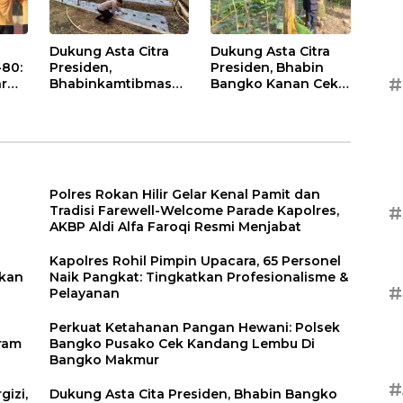
Dukung Asta Citra
Dukung Asta Citra
-80:
Presiden,
Presiden, Bhabin
#
ar
Bhabinkamtibmas
Bangko Kanan Cek
ma
Dampingi
Perawatan Tanaman
et
Perawatan Tanaman
Kacang Panjang
Timun Warga
Polres Rokan Hilir Gelar Kenal Pamit dan
#
Tradisi Farewell-Welcome Parade Kapolres,
AKBP Aldi Alfa Faroqi Resmi Menjabat
Kapolres Rohil Pimpin Upacara, 65 Personel
ikan
Naik Pangkat: Tingkatkan Profesionalisme &
#
Pelayanan
Perkuat Ketahanan Pangan Hewani: Polsek
ram
Bangko Pusako Cek Kandang Lembu Di
Bangko Makmur
#
izi,
Dukung Asta Cita Presiden, Bhabin Bangko