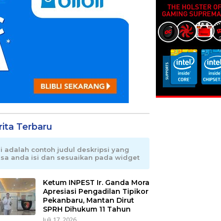
rita Terbaru
ni adalah contoh judul deskripsi yang
isa anda isi dan sesuaikan pada widget
Ketum INPEST Ir. Ganda Mora
Apresiasi Pengadilan Tipikor
Pekanbaru, Mantan Dirut
SPRH Dihukum 11 Tahun
Juli 17, 2026