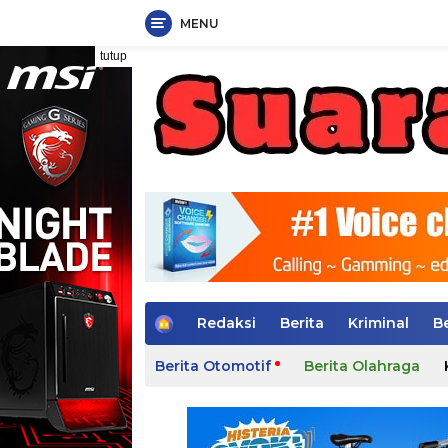
MENU
Langsung
tutup
ke
konten
H
Redaksi
Berita
Kriminal
B
o
m
Berita Otomotif
Berita Olahraga
e