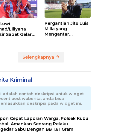
Pergantian Jitu Luis
towi
Milla yang
ad/Liliyana
Mengantar
sir Sabet Gelar
Indonesia ke
ra Dunia Kedua
Semifinal
Selengkapnya
ita Kriminal
ni adalah contoh deskripsi untuk widget
ecent post wpberita, anda bisa
emasukkan deskripsi pada widget ini.
pon Cepat Laporan Warga, Polsek Kubu
bali Amankan Seorang Pelaku
gedar Sabu Dengan BB 1,81 Gram