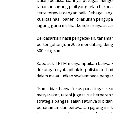
Dalam pelaksanaannya, petugas meng
tanaman jagung pipil yang telah berbua
serta terawat dengan baik. Sebagai la
kualitas hasil panen, dilakukan pengup
jagung guna melihat kondisi isinya seca
Berdasarkan hasil pengecekan, tanaman 
pertengahan Juni 2026 mendatang deng
500 kilogram.
Kapolsek TPTM menyampaikan bahwa ke
dukungan nyata pihak kepolisian terh
dalam mewujudkan swasembada pangan 
“Kami tidak hanya fokus pada tugas ke
masyarakat, tetapi juga turut berpera
strategis bangsa, salah satunya di bid
penanaman dan perawatan jagung ini, 