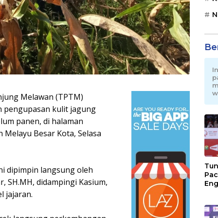
N
Be
I
p
m
w
anjung Melawan (TPTM)
 pengupasan kulit jagung
lum panen, di halaman
 Melayu Besar Kota, Selasa
Tun
ni dipimpin langsung oleh
Pac
, SH.MH, didampingi Kasium,
Eng
Ini
l jajaran.
Jon