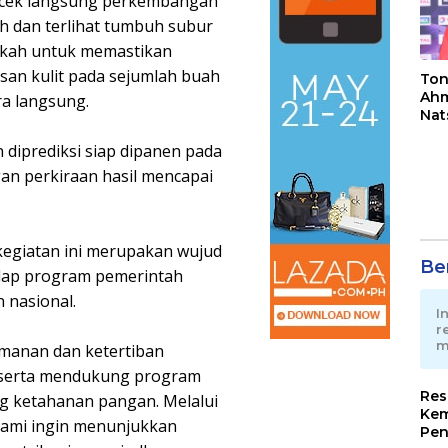
ecek langsung perkembangan
h dan terlihat tumbuh subur
ngkah untuk memastikan
asan kulit pada sejumlah buah
Ton
Ahm
ra langsung.
Nat
Jua
diprediksi siap dipanen pada
an perkiraan hasil mencapai
giatan ini merupakan wujud
Ber
adap program pemerintah
nasional.
I
r
m
amanan dan ketertiban
n serta mendukung program
Res
ang ketahanan pangan. Melalui
Kem
kami ingin menunjukkan
Pen