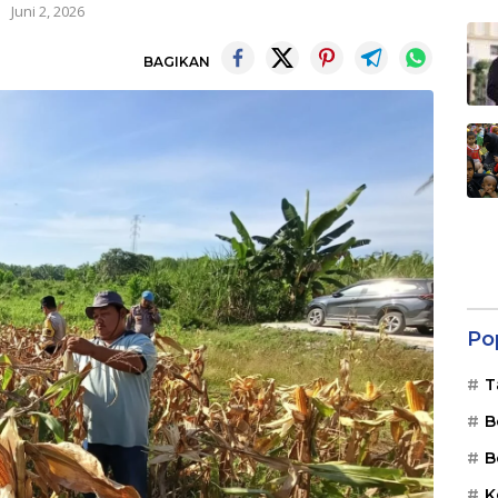
Juni 2, 2026
BAGIKAN
Po
T
B
B
K