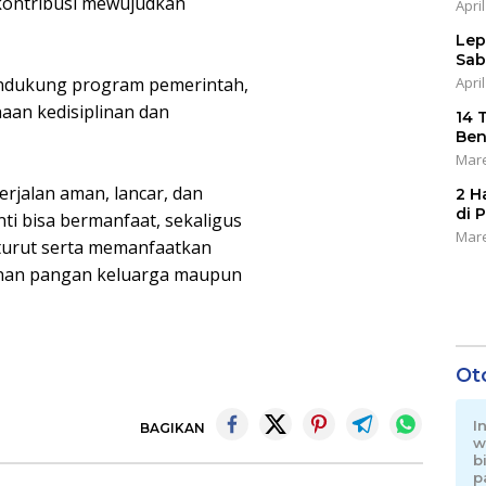
kontribusi mewujudkan
April
Lep
Sab
April
ndukung program pemerintah,
naan kedisiplinan dan
14 
Ben
Mare
erjalan aman, lancar, dan
2 H
di 
ti bisa bermanfaat, sekaligus
Mare
turut serta memanfaatkan
nan pangan keluarga maupun
Ot
I
BAGIKAN
w
b
p