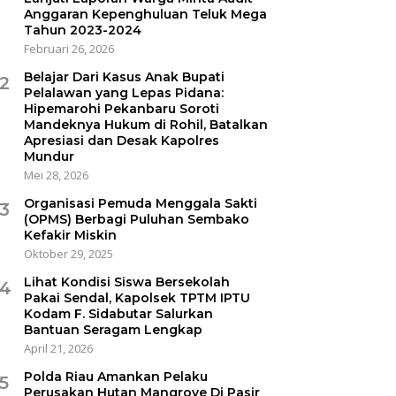
Anggaran Kepenghuluan Teluk Mega
Tahun 2023-2024
Februari 26, 2026
Belajar Dari Kasus Anak Bupati
2
Pelalawan yang Lepas Pidana:
Hipemarohi Pekanbaru Soroti
Mandeknya Hukum di Rohil, Batalkan
Apresiasi dan Desak Kapolres
Mundur
Mei 28, 2026
Organisasi Pemuda Menggala Sakti
3
(OPMS) Berbagi Puluhan Sembako
Kefakir Miskin
Oktober 29, 2025
Lihat Kondisi Siswa Bersekolah
4
Pakai Sendal, Kapolsek TPTM IPTU
Kodam F. Sidabutar Salurkan
Bantuan Seragam Lengkap
April 21, 2026
Polda Riau Amankan Pelaku
5
Perusakan Hutan Mangrove Di Pasir