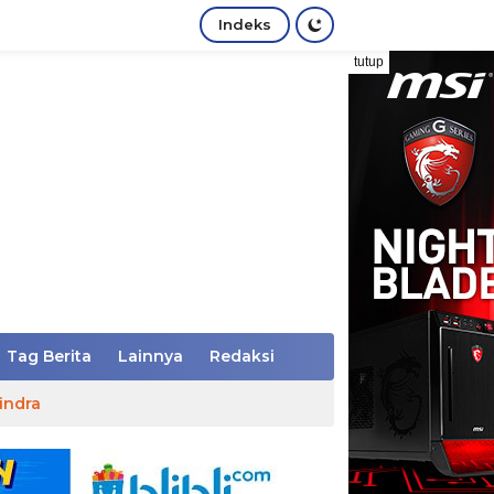
Indeks
tutup
Tag Berita
Lainnya
Redaksi
indra