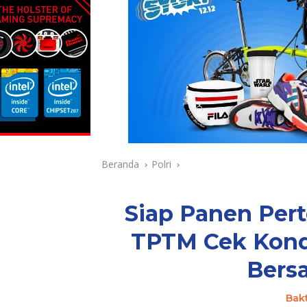
Beranda
Polri
Siap Panen Pert
TPTM Cek Kond
Bers
Bak