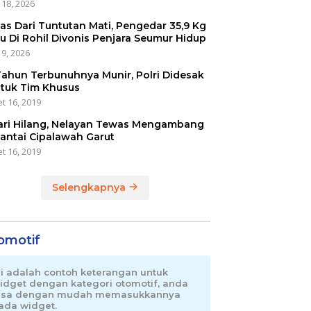
 18, 2026
as Dari Tuntutan Mati, Pengedar 35,9 Kg
u Di Rohil Divonis Penjara Seumur Hidup
 9, 2026
Tahun Terbunuhnya Munir, Polri Didesak
tuk Tim Khusus
t 16, 2019
ari Hilang, Nelayan Tewas Mengambang
Pantai Cipalawah Garut
t 16, 2019
Selengkapnya
omotif
ni adalah contoh keterangan untuk
idget dengan kategori otomotif, anda
isa dengan mudah memasukkannya
ada widget.