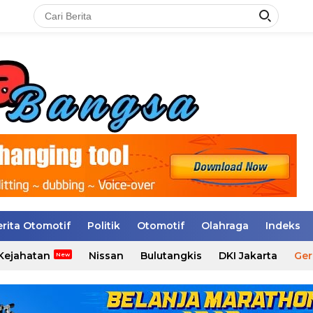
erita Otomotif
Politik
Otomotif
Olahraga
Indeks
Kejahatan
Nissan
Bulutangkis
DKI Jakarta
Ger