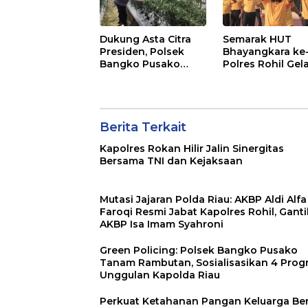
Dukung Asta Citra
Semarak HUT
Presiden, Polsek
Bhayangkara ke
Bangko Pusako
Polres Rohil Gel
Dampingi Petani
Olahraga Bersa
Panen Cabe Merah
dan Bagi 20 Pak
Sembako
Berita Terkait
Kapolres Rokan Hilir Jalin Sinergitas
Bersama TNI dan Kejaksaan
Mutasi Jajaran Polda Riau: AKBP Aldi Alfa
Faroqi Resmi Jabat Kapolres Rohil, Gant
AKBP Isa Imam Syahroni
Green Policing: Polsek Bangko Pusako
Tanam Rambutan, Sosialisasikan 4 Prog
Unggulan Kapolda Riau
Perkuat Ketahanan Pangan Keluarga Berg