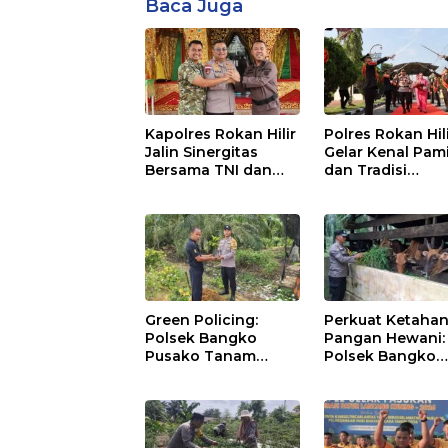
Baca Juga
Kapolres Rokan Hilir
Polres Rokan Hil
Jalin Sinergitas
Gelar Kenal Pam
Bersama TNI dan
dan Tradisi
Kejaksaan
Farewell-Welco
Parade Kapolres
AKBP Aldi Alfa
Faroqi Resmi
Menjabat
Green Policing:
Perkuat Ketaha
Polsek Bangko
Pangan Hewani:
Pusako Tanam
Polsek Bangko
Rambutan,
Pusako Cek
Sosialisasikan 4
Kandang Lembu
Program Unggulan
Bangko Makmur
Kapolda Riau