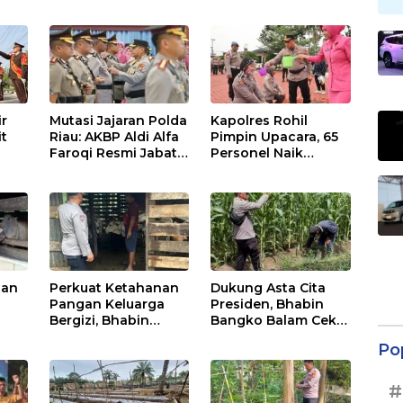
ir
Mutasi Jajaran Polda
Kapolres Rohil
it
Riau: AKBP Aldi Alfa
Pimpin Upacara, 65
Faroqi Resmi Jabat
Personel Naik
me
Kapolres Rohil,
Pangkat:
,
Gantikan AKBP Isa
Tingkatkan
Imam Syahroni
Profesionalisme &
Pelayanan
nan
Perkuat Ketahanan
Dukung Asta Cita
Pangan Keluarga
Presiden, Bhabin
Bergizi, Bhabin
Bangko Balam Cek
Pematang Ibul Data
Perkembangan
Po
 Di
Ternak Lembu Milik
Jagung
Warga
#