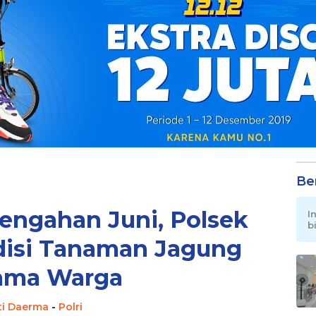
Be
engahan Juni, Polsek
I
b
isi Tanaman Jagung
ama Warga
ti Daerma
-
Polri