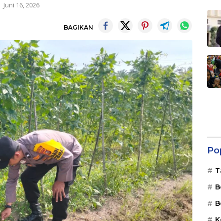
Juni 16, 2026
BAGIKAN
Po
T
B
B
K