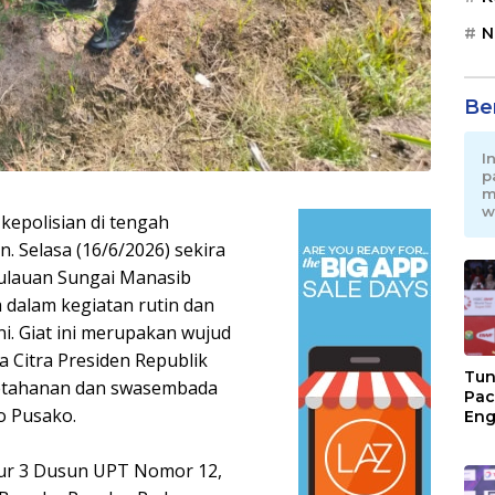
N
Be
I
p
m
w
kepolisian di tengah
. Selasa (16/6/2026) sekira
ulauan Sungai Manasib
 dalam kegiatan rutin dan
ni. Giat ini merupakan wujud
Citra Presiden Republik
Tun
etahanan dan swasembada
Pac
o Pusako.
Eng
Ini
Jon
alur 3 Dusun UPT Nomor 12,