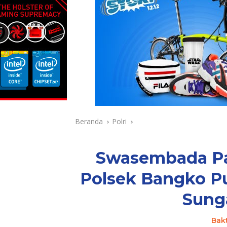
Beranda
Polri
Swasembada Pan
Polsek Bangko P
Sung
Bak