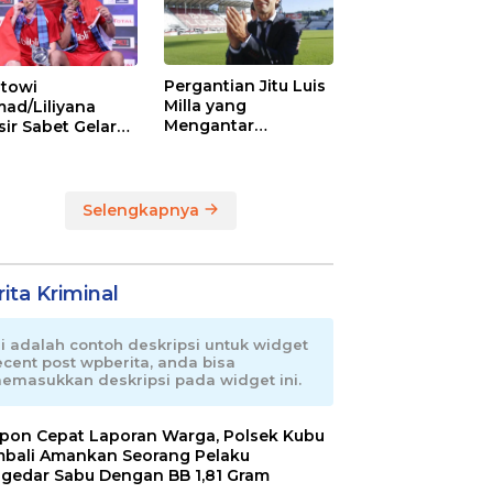
Pergantian Jitu Luis
towi
Milla yang
ad/Liliyana
Mengantar
sir Sabet Gelar
Indonesia ke
ra Dunia Kedua
Semifinal
Selengkapnya
ita Kriminal
ni adalah contoh deskripsi untuk widget
ecent post wpberita, anda bisa
emasukkan deskripsi pada widget ini.
pon Cepat Laporan Warga, Polsek Kubu
bali Amankan Seorang Pelaku
gedar Sabu Dengan BB 1,81 Gram