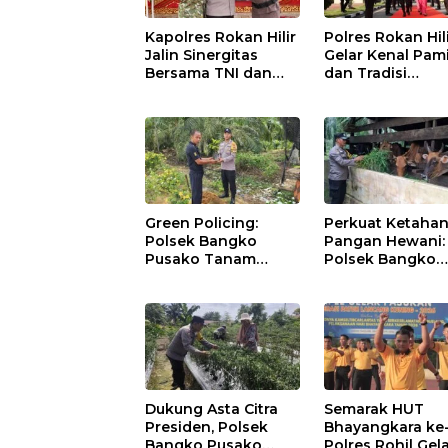
Kapolres Rokan Hilir
Polres Rokan Hil
Jalin Sinergitas
Gelar Kenal Pam
Bersama TNI dan
dan Tradisi
Kejaksaan
Farewell-Welco
Parade Kapolres
AKBP Aldi Alfa
Faroqi Resmi
Menjabat
Green Policing:
Perkuat Ketaha
Polsek Bangko
Pangan Hewani:
Pusako Tanam
Polsek Bangko
Rambutan,
Pusako Cek
Sosialisasikan 4
Kandang Lembu
Program Unggulan
Bangko Makmur
Kapolda Riau
Dukung Asta Citra
Semarak HUT
Presiden, Polsek
Bhayangkara ke
Bangko Pusako
Polres Rohil Gel