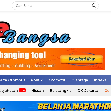
erita Otomotif
Politik
Otomotif
Olahraga
Indeks
Kejahatan
Nissan
Bulutangkis
DKI Jakarta
Ger