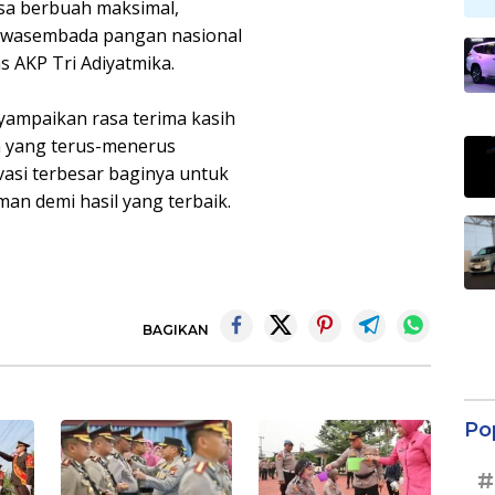
sa berbuah maksimal,
a swasembada pangan nasional
s AKP Tri Adiyatmika.
yampaikan rasa terima kasih
n yang terus-menerus
vasi terbesar baginya untuk
an demi hasil yang terbaik.
BAGIKAN
Po
#