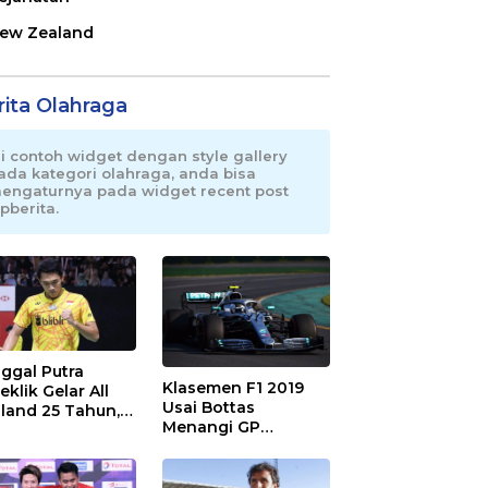
ew Zealand
rita Olahraga
ni contoh widget dengan style gallery
ada kategori olahraga, anda bisa
engaturnya pada widget recent post
pberita.
ggal Putra
Klasemen F1 2019
eklik Gelar All
Usai Bottas
land 25 Tahun,
Menangi GP
 Saran Untuk
Australia
atan dkk