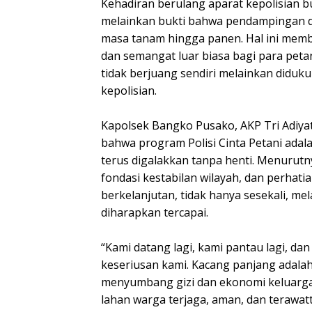
Kehadiran berulang aparat kepolisian bu
melainkan bukti bahwa pendampingan d
masa tanam hingga panen. Hal ini mem
dan semangat luar biasa bagi para pet
tidak berjuang sendiri melainkan diduk
kepolisian.
Kapolsek Bangko Pusako, AKP Tri Adiy
bahwa program Polisi Cinta Petani adal
terus digalakkan tanpa henti. Menurut
fondasi kestabilan wilayah, dan perhati
berkelanjutan, tidak hanya sesekali, me
diharapkan tercapai.
“Kami datang lagi, kami pantau lagi, dan 
keseriusan kami. Kacang panjang adala
menyumbang gizi dan ekonomi keluarga.
lahan warga terjaga, aman, dan terawatt.