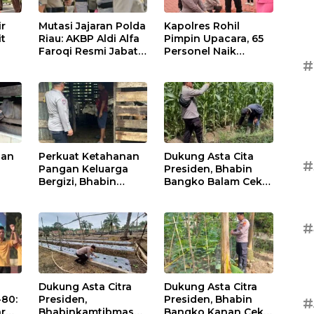
ir
Mutasi Jajaran Polda
Kapolres Rohil
it
Riau: AKBP Aldi Alfa
Pimpin Upacara, 65
Faroqi Resmi Jabat
Personel Naik
#
me
Kapolres Rohil,
Pangkat:
,
Gantikan AKBP Isa
Tingkatkan
Imam Syahroni
Profesionalisme &
Pelayanan
nan
Perkuat Ketahanan
Dukung Asta Cita
#
Pangan Keluarga
Presiden, Bhabin
Bergizi, Bhabin
Bangko Balam Cek
Pematang Ibul Data
Perkembangan
 Di
Ternak Lembu Milik
Jagung
Warga
#
Dukung Asta Citra
Dukung Asta Citra
-80:
Presiden,
Presiden, Bhabin
#
ar
Bhabinkamtibmas
Bangko Kanan Cek