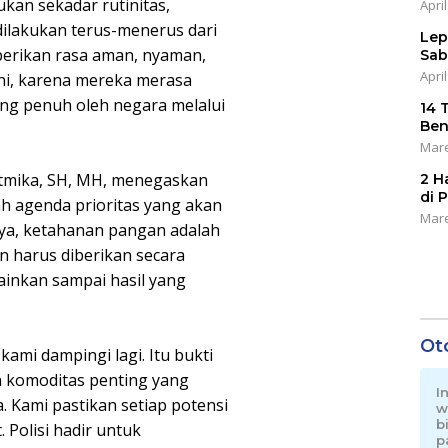
kan sekadar rutinitas,
April
ilakukan terus-menerus dari
Lep
berikan rasa aman, nyaman,
Sab
April
ani, karena mereka merasa
ung penuh oleh negara melalui
14 
Ben
Mare
atmika, SH, MH, menegaskan
2 H
di 
ah agenda prioritas yang akan
Mare
nya, ketahanan pangan adalah
an harus diberikan secara
lainkan sampai hasil yang
Ot
kami dampingi lagi. Itu bukti
h komoditas penting yang
I
 Kami pastikan setiap potensi
w
b
 Polisi hadir untuk
p