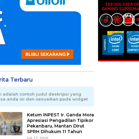
rita Terbaru
ni adalah contoh judul deskripsi yang
isa anda isi dan sesuaikan pada widget
Ketum INPEST Ir. Ganda Mora
Apresiasi Pengadilan Tipikor
Pekanbaru, Mantan Dirut
SPRH Dihukum 11 Tahun
Juli 17, 2026