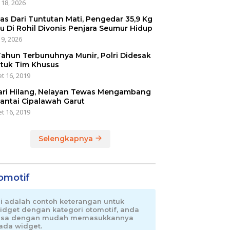
 18, 2026
as Dari Tuntutan Mati, Pengedar 35,9 Kg
u Di Rohil Divonis Penjara Seumur Hidup
 9, 2026
Tahun Terbunuhnya Munir, Polri Didesak
tuk Tim Khusus
t 16, 2019
ari Hilang, Nelayan Tewas Mengambang
Pantai Cipalawah Garut
t 16, 2019
Selengkapnya
omotif
ni adalah contoh keterangan untuk
idget dengan kategori otomotif, anda
isa dengan mudah memasukkannya
ada widget.