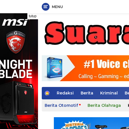
MENU
Langsung
tutup
ke
konten
H
Redaksi
Berita
Kriminal
B
o
m
Berita Otomotif
Berita Olahraga
e