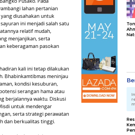
 Bangko Pusako. Pada
ambangi lahan pertanian
er yang diusahakan untuk
ayuran ini menjadi salah satu
Ton
Ahm
tannya relatif mudah,
Nat
ang menjanjikan, serta
Jua
 dan keberagaman pasokan
diran kali ini tetap dilakukan
h. Bhabinkamtibmas meninjau
Ber
aman, kondisi kesuburan,
potensi serangan hama atau
I
ng berjalannya waktu. Diskusi
r
m
 Misdi untuk mendengar
gan, serta strategi perawatan
Res
h dan berkualitas tinggi.
Kem
Pen