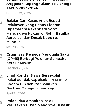
Anggaran Kepenghuluan Teluk Mega
Tahun 2023-2024
Februari 26, 2026
Belajar Dari Kasus Anak Bupati
2
Pelalawan yang Lepas Pidana:
Hipemarohi Pekanbaru Soroti
Mandeknya Hukum di Rohil, Batalkan
Apresiasi dan Desak Kapolres
Mundur
Mei 28, 2026
Organisasi Pemuda Menggala Sakti
3
(OPMS) Berbagi Puluhan Sembako
Kefakir Miskin
Oktober 29, 2025
Lihat Kondisi Siswa Bersekolah
4
Pakai Sendal, Kapolsek TPTM IPTU
Kodam F. Sidabutar Salurkan
Bantuan Seragam Lengkap
April 21, 2026
Polda Riau Amankan Pelaku
5
Perusakan Hutan Mangrove Di Pasir