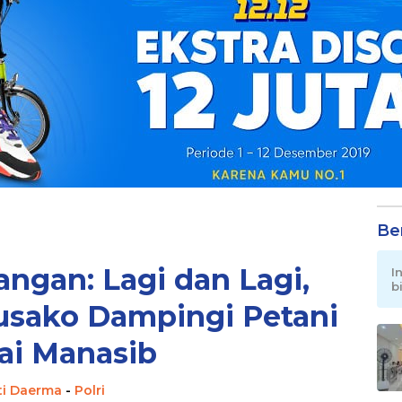
Be
gan: Lagi dan Lagi,
I
b
usako Dampingi Petani
ai Manasib
ti Daerma
-
Polri