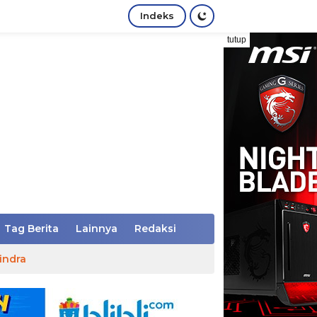
Indeks
tutup
Tag Berita
Lainnya
Redaksi
indra