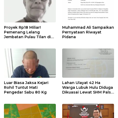
Proyek Rp18 Miliar!
Muhammad Ali Sampaikan
Pemenang Lelang
Pernyataan Riwayat
Jembatan Pulau Tilan di
Pidana
LPSE Rohil Kosong,
Transparansi
Dipertanyakan
Luar Biasa Jaksa Kejari
Lahan Ulayat 42 Ha
Rohil Tuntut Mati
Warga Lubuk Hulu Diduga
Pengedar Sabu 80 Kg
Dikuasai Lewat SHM Palsu
& Hibah Sepihak, Minta
BPN & Polisi Usut Tuntas