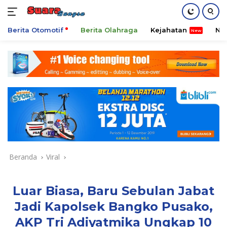
Berita Otomotif
Berita Olahraga
Kejahatan
Ni
Langsung
ke
konten
Beranda
Viral
Luar Biasa, Baru Sebulan Jabat
Jadi Kapolsek Bangko Pusako,
AKP Tri Adiyatmika Ungkap 10