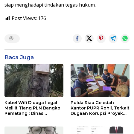
siap menghadapi tindakan tegas hukum.
Post Views:
176
Baca Juga
Kabel Wifi Diduga Ilegal
Polda Riau Geledah
Melilit Tiang PLN Bangko
Kantor PUPR Rohil, Terkait
Pematang : Dinas
Dugaan Korupsi Proyek
Kominfo Rohil Dan APH
Jembatan Air Hitam Rp31
Segera Ditindak
Miliar