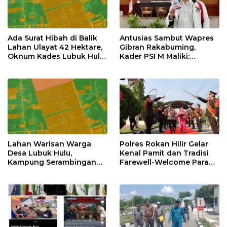
Ada Surat Hibah di Balik
Antusias Sambut Wapres
Lahan Ulayat 42 Hektare,
Gibran Rakabuming,
Oknum Kades Lubuk Hulu
Kader PSI M Maliki:
Diduga Main Jual Beli
Momentum Emas
Kemajuan Rokan Hilir
Lahan Warisan Warga
Polres Rokan Hilir Gelar
Desa Lubuk Hulu,
Kenal Pamit dan Tradisi
Kampung Serambingan
Farewell-Welcome Parade
Diduga Dijual Kades
Kapolres, AKBP Aldi Alfa
Tanpa Seizin Warga
Faroqi Resmi Menjabat