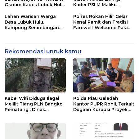
Oknum Kades Lubuk Hulu
Kader PSI M Maliki:
Diduga Main Jual Beli
Momentum Emas
Kemajuan Rokan Hilir
Lahan Warisan Warga
Polres Rokan Hilir Gelar
Desa Lubuk Hulu,
Kenal Pamit dan Tradisi
Kampung Serambingan
Farewell-Welcome Parade
Diduga Dijual Kades
Kapolres, AKBP Aldi Alfa
Tanpa Seizin Warga
Faroqi Resmi Menjabat
Rekomendasi untuk kamu
Kabel Wifi Diduga Ilegal
Polda Riau Geledah
Melilit Tiang PLN Bangko
Kantor PUPR Rohil, Terkait
Pematang : Dinas
Dugaan Korupsi Proyek
Kominfo Rohil Dan APH
Jembatan Air Hitam Rp31
Segera Ditindak
Miliar