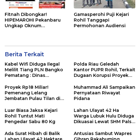
Fitnah Dibongkar!
Gamasperohi Puji Kejari
HIPEMAROHI Pekanbaru
Rohil Tanggapi
Ungkap Oknum
Permohonan Audiensi
Wartawan Sebar Hoaks
Usai Permintaan Uangnya
Ditolak
Berita Terkait
Kabel Wifi Diduga Ilegal
Polda Riau Geledah
Melilit Tiang PLN Bangko
Kantor PUPR Rohil, Terkait
Pematang : Dinas
Dugaan Korupsi Proyek
Kominfo Rohil Dan APH
Jembatan Air Hitam Rp31
Segera Ditindak
Miliar
Proyek Rp18 Miliar!
Muhammad Ali Sampaikan
Pemenang Lelang
Pernyataan Riwayat
Jembatan Pulau Tilan di
Pidana
LPSE Rohil Kosong,
Transparansi
Luar Biasa Jaksa Kejari
Lahan Ulayat 42 Ha
Dipertanyakan
Rohil Tuntut Mati
Warga Lubuk Hulu Diduga
Pengedar Sabu 80 Kg
Dikuasai Lewat SHM Palsu
& Hibah Sepihak, Minta
BPN & Polisi Usut Tuntas
Ada Surat Hibah di Balik
Antusias Sambut Wapres
Lahan Ulayat 42 Hektare,
Gibran Rakabuming,