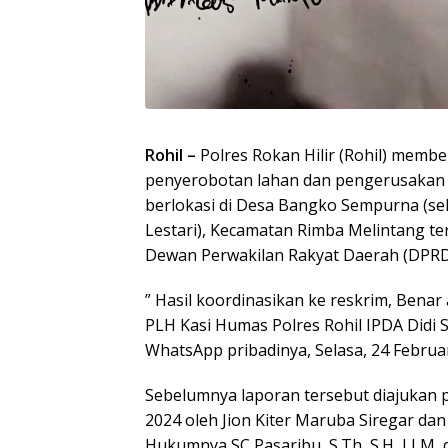
Rohil –
Polres Rokan Hilir (Rohil) memb
penyerobotan lahan dan pengerusakan 
berlokasi di Desa Bangko Sempurna (s
Lestari), Kecamatan Rimba Melintang 
Dewan Perwakilan Rakyat Daerah (DPRD) 
” Hasil koordinasikan ke reskrim, Benar
PLH Kasi Humas Polres Rohil IPDA Didi
WhatsApp pribadinya, Selasa, 24 Februar
Sebelumnya laporan tersebut diajukan
2024 oleh Jion Kiter Maruba Siregar da
Hukumnya SC Pasaribu, S.Th, S.H, LLM, 