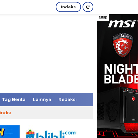
Indeks
tutup
Tag Berita
Lainnya
Redaksi
indra