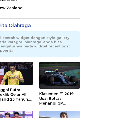
ew Zealand
rita Olahraga
ni contoh widget dengan style gallery
ada kategori olahraga, anda bisa
engaturnya pada widget recent post
pberita.
ggal Putra
Klasemen F1 2019
eklik Gelar All
Usai Bottas
land 25 Tahun,
Menangi GP
 Saran Untuk
Australia
atan dkk