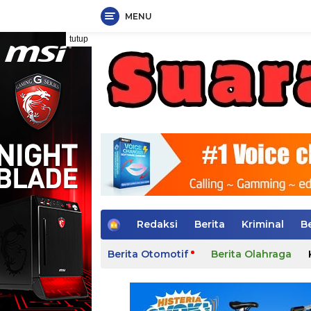
MENU
Langsung
tutup
ke
konten
H
Redaksi
Berita
Kriminal
B
o
m
Berita Otomotif
Berita Olahraga
e