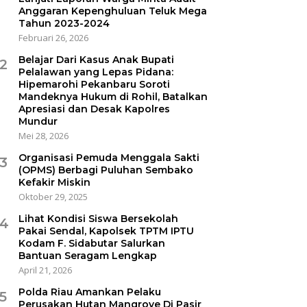
Anggaran Kepenghuluan Teluk Mega
Tahun 2023-2024
Februari 26, 2026
Belajar Dari Kasus Anak Bupati
2
Pelalawan yang Lepas Pidana:
Hipemarohi Pekanbaru Soroti
Mandeknya Hukum di Rohil, Batalkan
Apresiasi dan Desak Kapolres
Mundur
Mei 28, 2026
Organisasi Pemuda Menggala Sakti
3
(OPMS) Berbagi Puluhan Sembako
Kefakir Miskin
Oktober 29, 2025
Lihat Kondisi Siswa Bersekolah
4
Pakai Sendal, Kapolsek TPTM IPTU
Kodam F. Sidabutar Salurkan
Bantuan Seragam Lengkap
April 21, 2026
Polda Riau Amankan Pelaku
5
Perusakan Hutan Mangrove Di Pasir