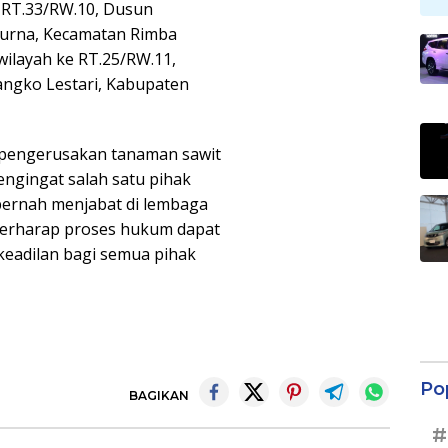
i RT.33/RW.10, Dusun
urna, Kecamatan Rimba
 wilayah ke RT.25/RW.11,
ngko Lestari, Kabupaten
 pengerusakan tanaman sawit
engingat salah satu pihak
 pernah menjabat di lembaga
berharap proses hukum dapat
keadilan bagi semua pihak
Po
BAGIKAN
#