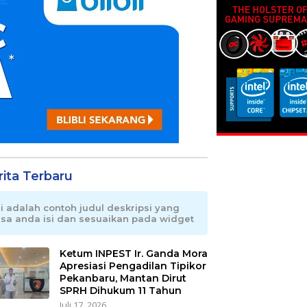
rita Terbaru
ni adalah contoh judul deskripsi yang
isa anda isi dan sesuaikan pada widget
Ketum INPEST Ir. Ganda Mora
Apresiasi Pengadilan Tipikor
Pekanbaru, Mantan Dirut
SPRH Dihukum 11 Tahun
Juli 17, 2026