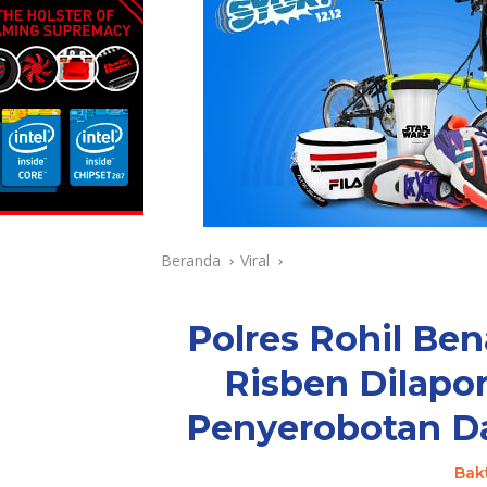
Beranda
Viral
Polres Rohil Be
Risben Dilapo
Penyerobotan D
Bak