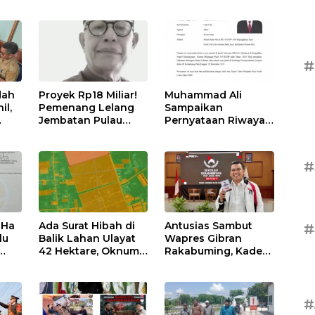
#
dah
Proyek Rp18 Miliar!
Muhammad Ali
il,
Pemenang Lelang
Sampaikan
Jembatan Pulau
Pernyataan Riwayat
Tilan di LPSE Rohil
Pidana
tam
Kosong,
Transparansi
#
Dipertanyakan
 Ha
Ada Surat Hibah di
Antusias Sambut
#
lu
Balik Lahan Ulayat
Wapres Gibran
42 Hektare, Oknum
Rakabuming, Kader
u &
Kades Lubuk Hulu
PSI M Maliki:
Diduga Main Jual
Momentum Emas
si
Beli
Kemajuan Rokan
Hilir
#