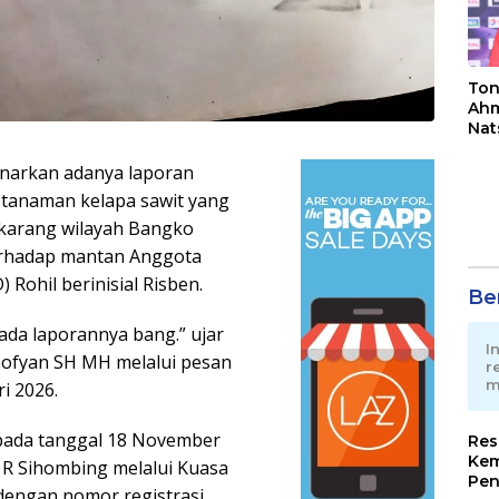
Ton
Ahm
Nat
Jua
enarkan adanya laporan
tanaman kelapa sawit yang
ekarang wilayah Bangko
terhadap mantan Anggota
Rohil berinisial Risben.
Ber
 ada laporannya bang.” ujar
I
 Sofyan SH MH melalui pesan
r
m
i 2026.
 pada tanggal 18 November
Res
Kem
n R Sihombing melalui Kuasa
Pen
dengan nomor registrasi