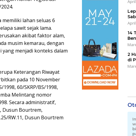
April
/2024.
Lep
Sab
memiliki lahan seluas 6
April
elapa sawit sejak lama.
14 
rusakan akibat faktor alam,
Ben
pada musim kemarau, dengan
Mare
ini yang menjadi konteks dalam
2 H
di 
Mare
erupa Keterangan Riwayat
rbitkan pada 10 November
S/1998, 60/SKRP/BS/1998,
Rimba Melintang nomor
8. Secara administratif,
Ot
0, Dusun Bourtrem,
.25/RW.11, Dusun Bourtrem
I
w
b
p