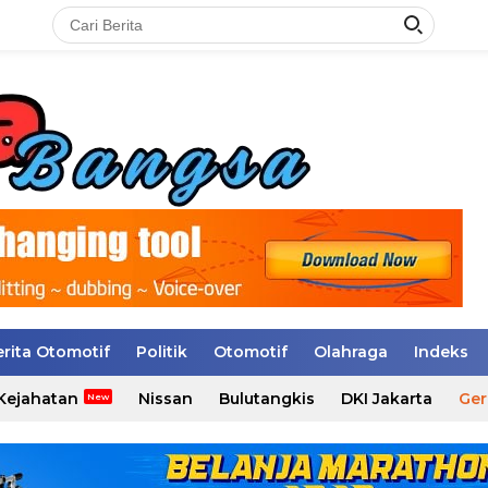
erita Otomotif
Politik
Otomotif
Olahraga
Indeks
Kejahatan
Nissan
Bulutangkis
DKI Jakarta
Ger