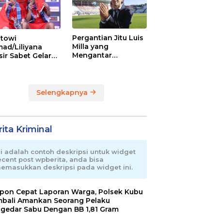
Pergantian Jitu Luis
towi
Milla yang
ad/Liliyana
Mengantar
sir Sabet Gelar
Indonesia ke
ra Dunia Kedua
Semifinal
Selengkapnya
ita Kriminal
ni adalah contoh deskripsi untuk widget
ecent post wpberita, anda bisa
emasukkan deskripsi pada widget ini.
pon Cepat Laporan Warga, Polsek Kubu
bali Amankan Seorang Pelaku
gedar Sabu Dengan BB 1,81 Gram