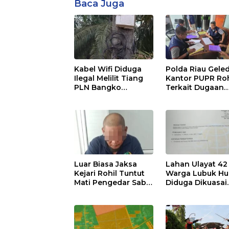
Baca Juga
Kabel Wifi Diduga
Polda Riau Gele
Ilegal Melilit Tiang
Kantor PUPR Roh
PLN Bangko
Terkait Dugaan
Pematang : Dinas
Korupsi Proyek
Kominfo Rohil Dan
Jembatan Air Hi
APH Segera Ditindak
Rp31 Miliar
Luar Biasa Jaksa
Lahan Ulayat 42
Kejari Rohil Tuntut
Warga Lubuk Hu
Mati Pengedar Sabu
Diduga Dikuasai
80 Kg
Lewat SHM Pals
Hibah Sepihak,
Minta BPN & Poli
Usut Tuntas