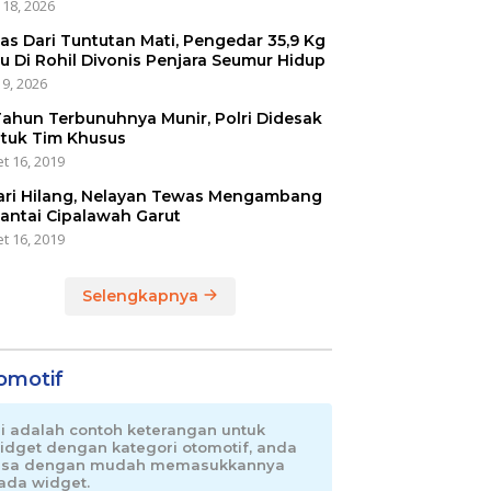
 18, 2026
as Dari Tuntutan Mati, Pengedar 35,9 Kg
u Di Rohil Divonis Penjara Seumur Hidup
 9, 2026
Tahun Terbunuhnya Munir, Polri Didesak
tuk Tim Khusus
t 16, 2019
ari Hilang, Nelayan Tewas Mengambang
Pantai Cipalawah Garut
t 16, 2019
Selengkapnya
omotif
ni adalah contoh keterangan untuk
idget dengan kategori otomotif, anda
isa dengan mudah memasukkannya
ada widget.