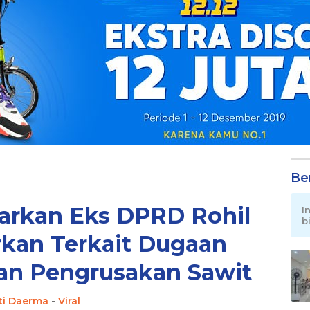
Be
narkan Eks DPRD Rohil
I
b
rkan Terkait Dugaan
an Pengrusakan Sawit
ti Daerma
-
Viral