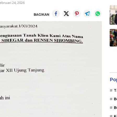
ebruari 24, 2026
BAGIKAN
Po
T
B
B
K