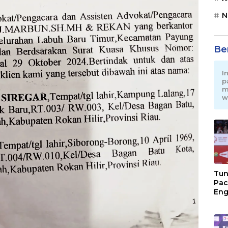
N
Be
I
p
m
w
Tun
Pac
Eng
Ini
Jon