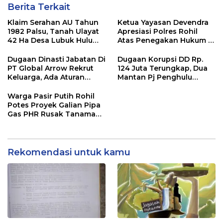
Berita Terkait
Klaim Serahan AU Tahun
Ketua Yayasan Devendra
1982 Palsu, Tanah Ulayat
Apresiasi Polres Rohil
42 Ha Desa Lubuk Hulu
Atas Penegakan Hukum di
Batu Bara Dikuasai Lewat
Kawasan Hutan Bakau Di
Dokumen Dibuat-Buat
Panipahan
Dugaan Dinasti Jabatan Di
Dugaan Korupsi DD Rp.
PT Global Arrow Rekrut
124 Juta Terungkap, Dua
Keluarga, Ada Aturan
Mantan Pj Penghulu
Perda Dilanggar
Bagan Jawa Bakal
Dilaporkan Ketua IMO
Warga Pasir Putih Rohil
Rohil Ke APH
Potes Proyek Galian Pipa
Gas PHR Rusak Tanaman
Warga Tanpa Ganti Rugi
Rekomendasi untuk kamu