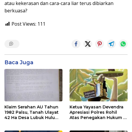
atau kekerasan dan cara-cara liar terus dibiarkan
berkuasa?
Post Views:
111
Baca Juga
Klaim Serahan AU Tahun
Ketua Yayasan Devendra
1982 Palsu, Tanah Ulayat
Apresiasi Polres Rohil
42 Ha Desa Lubuk Hulu
Atas Penegakan Hukum di
Batu Bara Dikuasai Lewat
Kawasan Hutan Bakau Di
Dokumen Dibuat-Buat
Panipahan