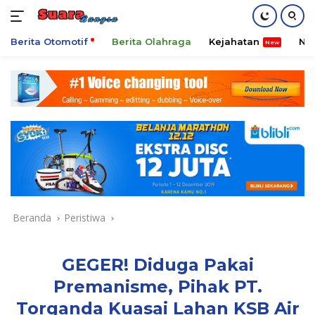
Berita Otomotif
Berita Olahraga
Kejahatan
Ni
Langsung
ke
konten
Beranda
Peristiwa
GEGER! Diduga Pakai
Premanisme, Pihak PT.
Torganda Kuasai Lahan KSB Air