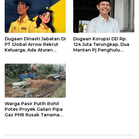
Dugaan Dinasti Jabatan Di
Dugaan Korupsi DD Rp.
PT Global Arrow Rekrut
124 Juta Terungkap, Dua
Keluarga, Ada Aturan
Mantan Pj Penghulu
Perda Dilanggar
Bagan Jawa Bakal
Dilaporkan Ketua IMO
Rohil Ke APH
Warga Pasir Putih Rohil
Potes Proyek Galian Pipa
Gas PHR Rusak Tanaman
Warga Tanpa Ganti Rugi