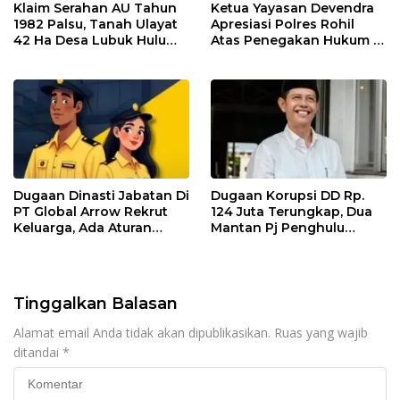
Klaim Serahan AU Tahun
Ketua Yayasan Devendra
1982 Palsu, Tanah Ulayat
Apresiasi Polres Rohil
42 Ha Desa Lubuk Hulu
Atas Penegakan Hukum di
Batu Bara Dikuasai Lewat
Kawasan Hutan Bakau Di
Dokumen Dibuat-Buat
Panipahan
Dugaan Dinasti Jabatan Di
Dugaan Korupsi DD Rp.
PT Global Arrow Rekrut
124 Juta Terungkap, Dua
Keluarga, Ada Aturan
Mantan Pj Penghulu
Perda Dilanggar
Bagan Jawa Bakal
Dilaporkan Ketua IMO
Rohil Ke APH
Tinggalkan Balasan
Alamat email Anda tidak akan dipublikasikan.
Ruas yang wajib
ditandai
*